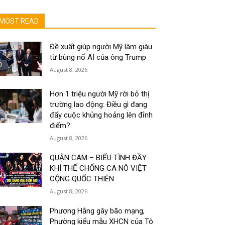
MOST READ
Đề xuất giúp người Mỹ làm giàu
từ bùng nổ AI của ông Trump
August 8, 2026
Hơn 1 triệu người Mỹ rời bỏ thị
trường lao động: Điều gì đang
đẩy cuộc khủng hoảng lên đỉnh
điểm?
August 8, 2026
QUẬN CAM – BIỂU TÌNH ĐẦY
KHÍ THẾ CHỐNG CA NÔ VIỆT
CỘNG QUỐC THIÊN
August 8, 2026
Phương Hằng gây bão mạng,
Phường kiểu mẫu XHCN của Tô