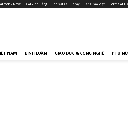
alitoday News
Cõi Vĩnh Hằng
Rao Vặt Cali Today
Làng Báo Việt
Terms of Us
IỆT NAM
BÌNH LUẬN
GIÁO DỤC & CÔNG NGHỆ
PHỤ N