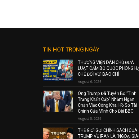
TIN HOT TRONG NGÀY
THƯỢNG VIỆN DÂN CHỦ ĐƯA
LUẬT CẤM BỘ QUỐC PHÒNG H
CHẾ ĐỐI VỚI BÁO CHÍ
August 6, 2026
Ông Trump Đã Tuyên Bố “Tình
Trạng Khẩn Cấp” Nhằm Ngăn
Chặn Việc Công Khai Hồ Sơ Tài
Chính Của Mình Cho Đài BBC
August 5, 2026
THẾ GIỚI GỌI CHÍNH SÁCH CỦA
TRUMP VỀ IRAN LÀ “NGOẠI GI