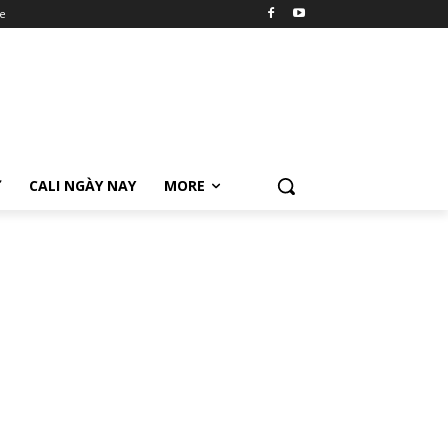
e
Ữ
CALI NGÀY NAY
MORE