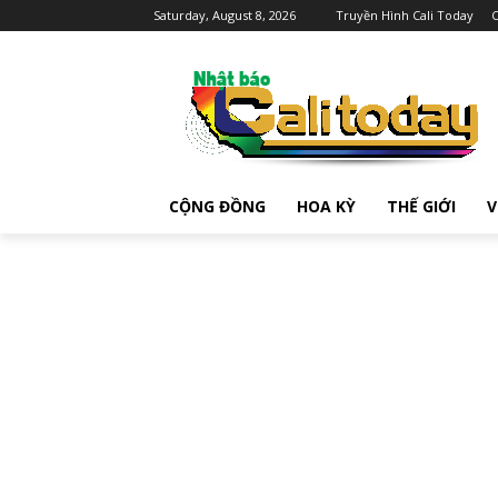
Saturday, August 8, 2026
Truyền Hình Cali Today
C
CỘNG ĐỒNG
HOA KỲ
THẾ GIỚI
V