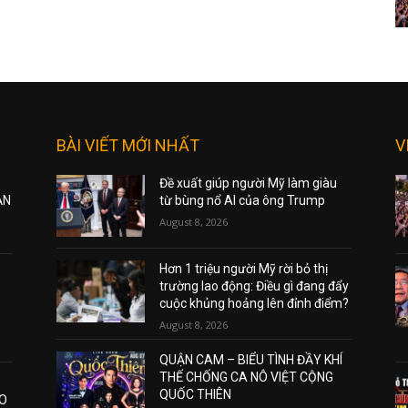
BÀI VIẾT MỚI NHẤT
V
Đề xuất giúp người Mỹ làm giàu
ẠN
từ bùng nổ AI của ông Trump
August 8, 2026
Hơn 1 triệu người Mỹ rời bỏ thị
trường lao động: Điều gì đang đẩy
cuộc khủng hoảng lên đỉnh điểm?
August 8, 2026
QUẬN CAM – BIỂU TÌNH ĐẦY KHÍ
THẾ CHỐNG CA NÔ VIỆT CỘNG
QUỐC THIÊN
AO