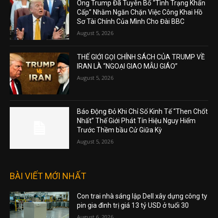
Ông Trump Đã Tuyên Bố “Tình Trạng Khẩn
Cấp” Nhằm Ngăn Chặn Việc Công Khai Hồ
Sơ Tài Chính Của Mình Cho Đài BBC
August 5, 2026
THẾ GIỚI GỌI CHÍNH SÁCH CỦA TRUMP VỀ
IRAN LÀ “NGOẠI GIAO MẪU GIÁO”
August 5, 2026
Báo Động Đỏ Khi Chỉ Số Kinh Tế “Then Chốt
Nhất” Thế Giới Phát Tín Hiệu Nguy Hiểm
Trước Thềm bầu Cử Giữa Kỳ
August 5, 2026
BÀI VIẾT MỚI NHẤT
Con trai nhà sáng lập Dell xây dựng công ty
pin gia đình trị giá 13 tỷ USD ở tuổi 30
August 6, 2026