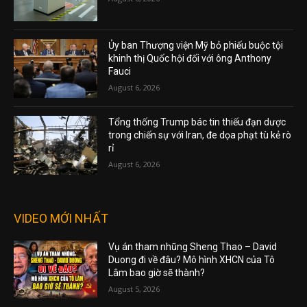
Ủy ban Thượng viện Mỹ bỏ phiếu buộc tội
khinh thị Quốc hội đối với ông Anthony
Fauci
August 6, 2026
Tổng thống Trump bác tin thiếu đạn dược
trong chiến sự với Iran, đe dọa phạt tù kẻ rò
rỉ
August 6, 2026
VIDEO MỚI NHẤT
Vụ án tham nhũng Sheng Thao – David
Duong đi về đâu? Mô hình XHCN của Tô
Lâm bao giờ sẽ thành?
August 5, 2026