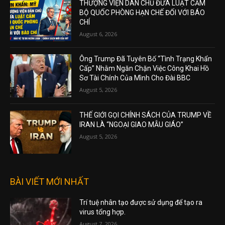
THƯỢNG VIỆN DÂN CHỦ ĐƯA LUẬT CẤM
BỘ QUỐC PHÒNG HẠN CHẾ ĐỐI VỚI BÁO
CHÍ
August 6, 2026
Ông Trump Đã Tuyên Bố “Tình Trạng Khẩn
Cấp” Nhằm Ngăn Chặn Việc Công Khai Hồ
Sơ Tài Chính Của Mình Cho Đài BBC
August 5, 2026
THẾ GIỚI GỌI CHÍNH SÁCH CỦA TRUMP VỀ
IRAN LÀ “NGOẠI GIAO MẪU GIÁO”
August 5, 2026
BÀI VIẾT MỚI NHẤT
Trí tuệ nhân tạo được sử dụng để tạo ra
virus tổng hợp.
August 7, 2026