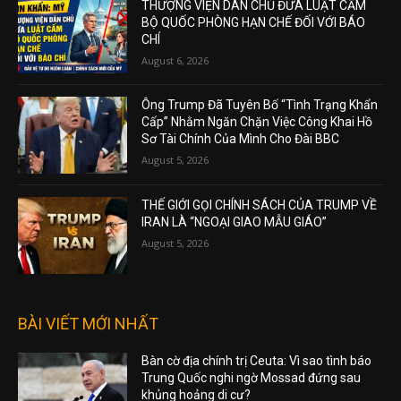
THƯỢNG VIỆN DÂN CHỦ ĐƯA LUẬT CẤM
BỘ QUỐC PHÒNG HẠN CHẾ ĐỐI VỚI BÁO
CHÍ
August 6, 2026
Ông Trump Đã Tuyên Bố “Tình Trạng Khẩn
Cấp” Nhằm Ngăn Chặn Việc Công Khai Hồ
Sơ Tài Chính Của Mình Cho Đài BBC
August 5, 2026
THẾ GIỚI GỌI CHÍNH SÁCH CỦA TRUMP VỀ
IRAN LÀ “NGOẠI GIAO MẪU GIÁO”
August 5, 2026
BÀI VIẾT MỚI NHẤT
Bàn cờ địa chính trị Ceuta: Vì sao tình báo
Trung Quốc nghi ngờ Mossad đứng sau
khủng hoảng di cư?