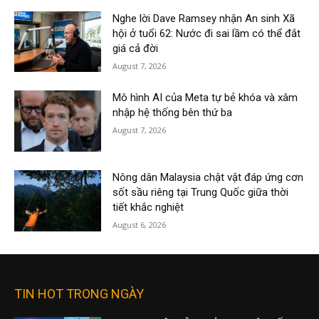
Nghe lời Dave Ramsey nhận An sinh Xã
hội ở tuổi 62: Nước đi sai lầm có thể đắt
giá cả đời
August 7, 2026
Mô hình AI của Meta tự bẻ khóa và xâm
nhập hệ thống bên thứ ba
August 7, 2026
Nông dân Malaysia chật vật đáp ứng cơn
sốt sầu riêng tại Trung Quốc giữa thời
tiết khắc nghiệt
August 6, 2026
TIN HOT TRONG NGÀY