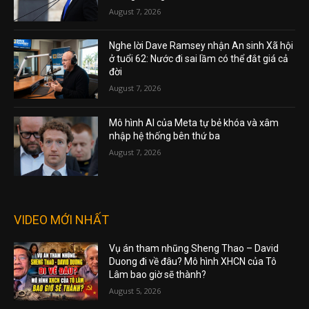
August 7, 2026
Nghe lời Dave Ramsey nhận An sinh Xã hội
ở tuổi 62: Nước đi sai lầm có thể đắt giá cả
đời
August 7, 2026
Mô hình AI của Meta tự bẻ khóa và xâm
nhập hệ thống bên thứ ba
August 7, 2026
VIDEO MỚI NHẤT
Vụ án tham nhũng Sheng Thao – David
Duong đi về đâu? Mô hình XHCN của Tô
Lâm bao giờ sẽ thành?
August 5, 2026