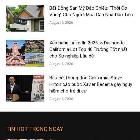
Bất Động Sản Mỹ Đảo Chiều: “Thời Cơ
Vàng” Cho Người Mua Căn Nhà Đầu Tiên
August 6, 2026
Xếp hạng LinkedIn 2026: 5 Đại học tại
California Lọt Top 40 Trường Tốt nhất
cho Sự nghiệp Lâu dài
August 6, 2026
Bầu cử Thống đốc California: Steve
Hilton cáo buộc Xavier Becerra gây nguy
hiểm cho trẻ di cư
August 6, 2026
TIN HOT TRONG NGÀY