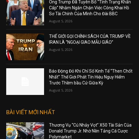
Ông Trump Đã Tuyên Bố “Tình Trạng Khẩn
Cấp” Nhằm Ngăn Chặn Việc Công Khai Hồ
Sơ Tài Chính Của Mình Cho Đài BBC
August 5, 2026
THẾ GIỚI GỌI CHÍNH SÁCH CỦA TRUMP VỀ
IRAN LÀ “NGOẠI GIAO MẪU GIÁO”
August 5, 2026
Báo Động Đỏ Khi Chỉ Số Kinh Tế “Then Chốt
Nhất” Thế Giới Phát Tín Hiệu Nguy Hiểm
Trước Thềm bầu Cử Giữa Kỳ
August 5, 2026
BÀI VIẾT MỚI NHẤT
Thương Vụ “Cú Nhảy Vọt” X50 Tài Sản Của
Donald Trump Jr. Nhờ Nền Tảng Cá Cược
Polymarket