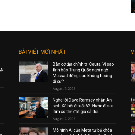
BÀI VIẾT MỚI NHẤT
V
Bàn cờ địa chính trị Ceuta: Vì sao
ẠN
tình báo Trung Quốc nghi ngờ
Mossad đứng sau khủng hoảng
di cư?
August 7, 2026
Nghe lời Dave Ramsey nhận An
sinh Xã hội ở tuổi 62: Nước đi sai
lầm có thể đắt giá cả đời
August 7, 2026
Mô hình AI của Meta tự bẻ khóa