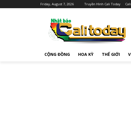
Friday, August 7, 2026
Truyền Hình Cali Today
Cal
CỘNG ĐỒNG
HOA KỲ
THẾ GIỚI
V