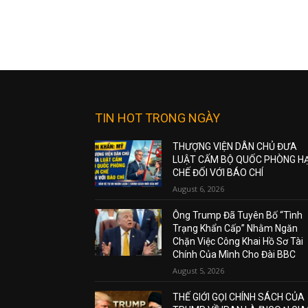
TIN HOT TRONG NGÀY
THƯỢNG VIỆN DÂN CHỦ ĐƯA
LUẬT CẤM BỘ QUỐC PHÒNG H
CHẾ ĐỐI VỚI BÁO CHÍ
August 6, 2026
Ông Trump Đã Tuyên Bố “Tình
Trạng Khẩn Cấp” Nhằm Ngăn
Chặn Việc Công Khai Hồ Sơ Tài
Chính Của Mình Cho Đài BBC
August 5, 2026
THẾ GIỚI GỌI CHÍNH SÁCH CỦA