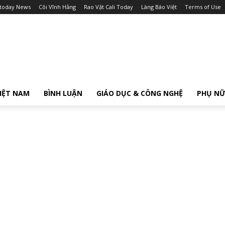
itoday News
Cõi Vĩnh Hằng
Rao Vặt Cali Today
Làng Báo Việt
Terms of Use
IỆT NAM
BÌNH LUẬN
GIÁO DỤC & CÔNG NGHỆ
PHỤ N