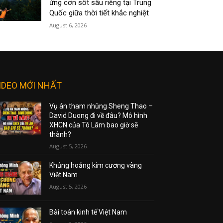
ứng cơn sốt sầu riêng tại Trung
Quốc giữa thời tiết khắc nghiệt
August 6, 2026
IDEO MỚI NHẤT
Vụ án tham nhũng Sheng Thao –
David Duong đi về đâu? Mô hình
XHCN của Tô Lâm bao giờ sẽ
thành?
August 5, 2026
Khủng hoảng kim cương vàng
Việt Nam
August 5, 2026
Bài toán kinh tế Việt Nam