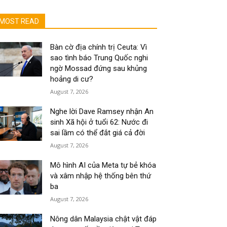
MOST READ
Bàn cờ địa chính trị Ceuta: Vì
sao tình báo Trung Quốc nghi
ngờ Mossad đứng sau khủng
hoảng di cư?
August 7, 2026
Nghe lời Dave Ramsey nhận An
sinh Xã hội ở tuổi 62: Nước đi
sai lầm có thể đắt giá cả đời
August 7, 2026
Mô hình AI của Meta tự bẻ khóa
và xâm nhập hệ thống bên thứ
ba
August 7, 2026
Nông dân Malaysia chật vật đáp