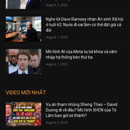
August 7, 2026
Nghe lời Dave Ramsey nhận An sinh Xã hội
ở tuổi 62: Nước đi sai lầm có thể đắt giá cả
đời
August 7, 2026
Mô hình AI của Meta tự bẻ khóa và xâm
nhập hệ thống bên thứ ba
August 7, 2026
VIDEO MỚI NHẤT
Vụ án tham nhũng Sheng Thao – David
Duong đi về đâu? Mô hình XHCN của Tô
Lâm bao giờ sẽ thành?
August 5, 2026