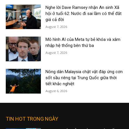
Nghe lời Dave Ramsey nhận An sinh Xã
hội ở tuổi 62: Nước đi sai lầm có thể đắt
giá cả đời
August 7, 2026
Mô hình AI của Meta tự bẻ khóa và xâm
nhập hệ thống bên thứ ba
August 7, 2026
Nông dân Malaysia chật vật đáp ứng cơn
sốt sầu riêng tại Trung Quốc giữa thời
tiết khắc nghiệt
August 6, 2026
TIN HOT TRONG NGÀY