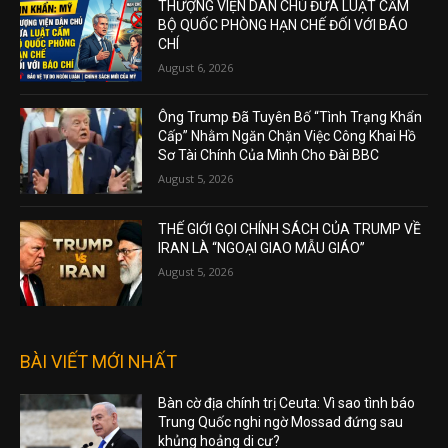
THƯỢNG VIỆN DÂN CHỦ ĐƯA LUẬT CẤM
BỘ QUỐC PHÒNG HẠN CHẾ ĐỐI VỚI BÁO
CHÍ
August 6, 2026
Ông Trump Đã Tuyên Bố “Tình Trạng Khẩn
Cấp” Nhằm Ngăn Chặn Việc Công Khai Hồ
Sơ Tài Chính Của Mình Cho Đài BBC
August 5, 2026
THẾ GIỚI GỌI CHÍNH SÁCH CỦA TRUMP VỀ
IRAN LÀ “NGOẠI GIAO MẪU GIÁO”
August 5, 2026
BÀI VIẾT MỚI NHẤT
Bàn cờ địa chính trị Ceuta: Vì sao tình báo
Trung Quốc nghi ngờ Mossad đứng sau
khủng hoảng di cư?