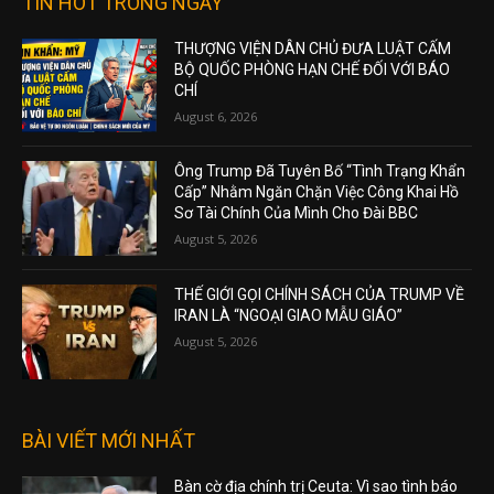
TIN HOT TRONG NGÀY
THƯỢNG VIỆN DÂN CHỦ ĐƯA LUẬT CẤM
BỘ QUỐC PHÒNG HẠN CHẾ ĐỐI VỚI BÁO
CHÍ
August 6, 2026
Ông Trump Đã Tuyên Bố “Tình Trạng Khẩn
Cấp” Nhằm Ngăn Chặn Việc Công Khai Hồ
Sơ Tài Chính Của Mình Cho Đài BBC
August 5, 2026
THẾ GIỚI GỌI CHÍNH SÁCH CỦA TRUMP VỀ
IRAN LÀ “NGOẠI GIAO MẪU GIÁO”
August 5, 2026
BÀI VIẾT MỚI NHẤT
Bàn cờ địa chính trị Ceuta: Vì sao tình báo