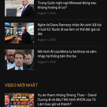
Trung Quốc nghi ngờ Mossad đứng sau
khủng hoảng di cư?
August 7, 2026
Nghe lời Dave Ramsey nhận An sinh Xã hội
ở tuổi 62: Nước đi sai lầm có thể đắt giá cả
đời
August 7, 2026
Mô hình AI của Meta tự bẻ khóa và xâm
nhập hệ thống bên thứ ba
August 7, 2026
VIDEO MỚI NHẤT
Vụ án tham nhũng Sheng Thao – David
Duong đi về đâu? Mô hình XHCN của Tô
Lâm bao giờ sẽ thành?