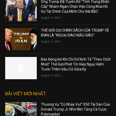
Ông Trump Đã Tuyên Bố “Tình Trạng Khẩn
Cấp” Nhằm Ngăn Chặn Việc Công Khai Hồ
Sơ Tài Chính Của Mình Cho Đài BBC
August 5, 2026
THẾ GIỚI GỌI CHÍNH SÁCH CỦA TRUMP VỀ
IRAN LÀ “NGOẠI GIAO MẪU GIÁO”
August 5, 2026
Báo Động Đỏ Khi Chỉ Số Kinh Tế “Then Chốt
Nhất” Thế Giới Phát Tín Hiệu Nguy Hiểm
Trước Thềm bầu Cử Giữa Kỳ
August 5, 2026
BÀI VIẾT MỚI NHẤT
Thương Vụ “Cú Nhảy Vọt” X50 Tài Sản Của
Donald Trump Jr. Nhờ Nền Tảng Cá Cược
Polymarket