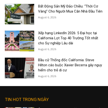
Bất Động Sản Mỹ Đảo Chiều: “Thời Cơ
Vàng” Cho Người Mua Căn Nhà Đầu Tiên
August 6, 2026
Xếp hạng LinkedIn 2026: 5 Đại học tại
California Lọt Top 40 Trường Tốt nhất
cho Sự nghiệp Lâu dài
August 6, 2026
Bầu cử Thống đốc California: Steve
Hilton cáo buộc Xavier Becerra gây nguy
hiểm cho trẻ di cư
August 6, 2026
TIN HOT TRONG NGÀY