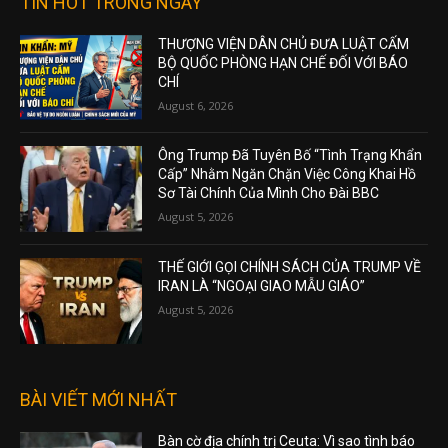
TIN HOT TRONG NGÀY
THƯỢNG VIỆN DÂN CHỦ ĐƯA LUẬT CẤM
BỘ QUỐC PHÒNG HẠN CHẾ ĐỐI VỚI BÁO
CHÍ
August 6, 2026
Ông Trump Đã Tuyên Bố “Tình Trạng Khẩn
Cấp” Nhằm Ngăn Chặn Việc Công Khai Hồ
Sơ Tài Chính Của Mình Cho Đài BBC
August 5, 2026
THẾ GIỚI GỌI CHÍNH SÁCH CỦA TRUMP VỀ
IRAN LÀ “NGOẠI GIAO MẪU GIÁO”
August 5, 2026
BÀI VIẾT MỚI NHẤT
Bàn cờ địa chính trị Ceuta: Vì sao tình báo