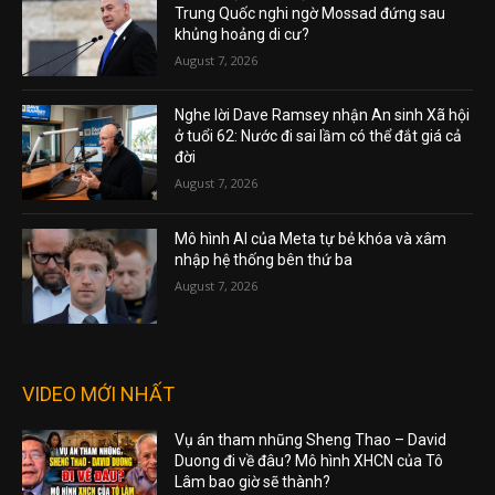
Trung Quốc nghi ngờ Mossad đứng sau
khủng hoảng di cư?
August 7, 2026
Nghe lời Dave Ramsey nhận An sinh Xã hội
ở tuổi 62: Nước đi sai lầm có thể đắt giá cả
đời
August 7, 2026
Mô hình AI của Meta tự bẻ khóa và xâm
nhập hệ thống bên thứ ba
August 7, 2026
VIDEO MỚI NHẤT
Vụ án tham nhũng Sheng Thao – David
Duong đi về đâu? Mô hình XHCN của Tô
Lâm bao giờ sẽ thành?