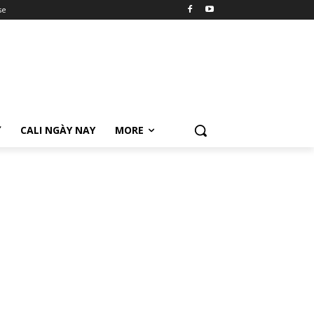
se
Ữ
CALI NGÀY NAY
MORE