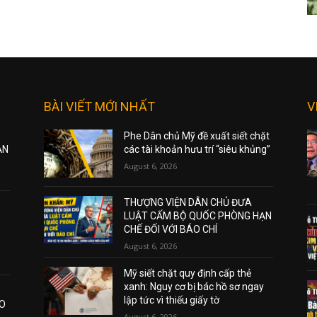
BÀI VIẾT MỚI NHẤT
V
Phe Dân chủ Mỹ đề xuất siết chặt
ẠN
các tài khoản hưu trí “siêu khủng”
August 6, 2026
THƯỢNG VIỆN DÂN CHỦ ĐƯA
LUẬT CẤM BỘ QUỐC PHÒNG HẠN
CHẾ ĐỐI VỚI BÁO CHÍ
August 6, 2026
Mỹ siết chặt quy định cấp thẻ
xanh: Nguy cơ bị bác hồ sơ ngay
lập tức vì thiếu giấy tờ
AO
August 6, 2026