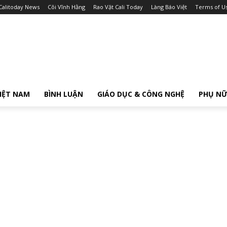
Calitoday News
Cõi Vĩnh Hằng
Rao Vặt Cali Today
Làng Báo Việt
Terms of U
IỆT NAM
BÌNH LUẬN
GIÁO DỤC & CÔNG NGHỆ
PHỤ N