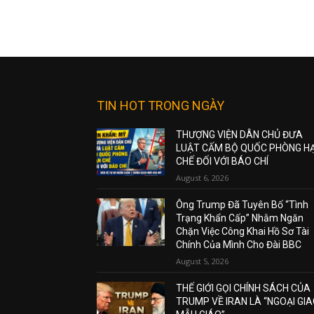
TIN HOT TRONG NGÀY
THƯỢNG VIỆN DÂN CHỦ ĐƯA
LUẬT CẤM BỘ QUỐC PHÒNG H
CHẾ ĐỐI VỚI BÁO CHÍ
August 6, 2026
Ông Trump Đã Tuyên Bố “Tình
Trạng Khẩn Cấp” Nhằm Ngăn
Chặn Việc Công Khai Hồ Sơ Tài
Chính Của Mình Cho Đài BBC
August 5, 2026
THẾ GIỚI GỌI CHÍNH SÁCH CỦA
TRUMP VỀ IRAN LÀ “NGOẠI GI