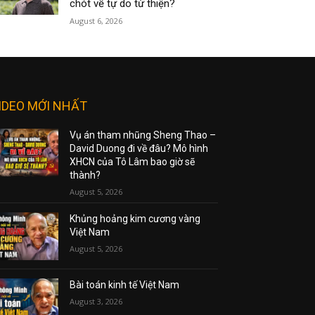
chót về tự do từ thiện?
August 6, 2026
IDEO MỚI NHẤT
Vụ án tham nhũng Sheng Thao –
David Duong đi về đâu? Mô hình
XHCN của Tô Lâm bao giờ sẽ
thành?
August 5, 2026
Khủng hoảng kim cương vàng
Việt Nam
August 5, 2026
Bài toán kinh tế Việt Nam
August 3, 2026