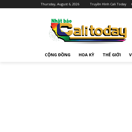
Thursday, August 6, 2026
Truyền Hình Cali Today
CỘNG ĐỒNG
HOA KỲ
THẾ GIỚI
V