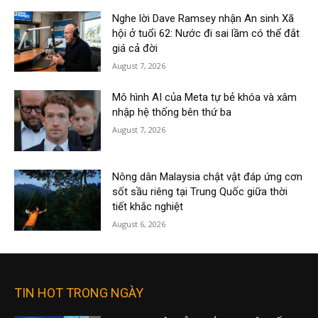
Nghe lời Dave Ramsey nhận An sinh Xã
hội ở tuổi 62: Nước đi sai lầm có thể đắt
giá cả đời
August 7, 2026
Mô hình AI của Meta tự bẻ khóa và xâm
nhập hệ thống bên thứ ba
August 7, 2026
Nông dân Malaysia chật vật đáp ứng cơn
sốt sầu riêng tại Trung Quốc giữa thời
tiết khắc nghiệt
August 6, 2026
TIN HOT TRONG NGÀY