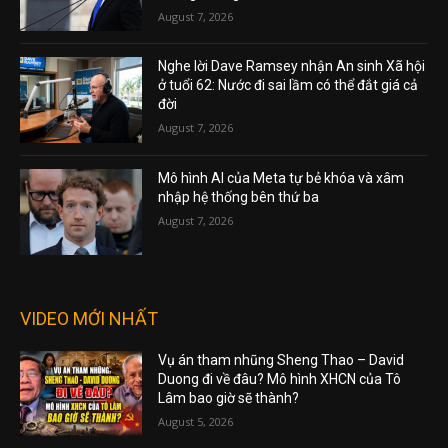
August 7, 2026
Nghe lời Dave Ramsey nhận An sinh Xã hội
ở tuổi 62: Nước đi sai lầm có thể đắt giá cả
đời
August 7, 2026
Mô hình AI của Meta tự bẻ khóa và xâm
nhập hệ thống bên thứ ba
August 7, 2026
VIDEO MỚI NHẤT
Vụ án tham nhũng Sheng Thao – David
Duong đi về đâu? Mô hình XHCN của Tô
Lâm bao giờ sẽ thành?
August 5, 2026