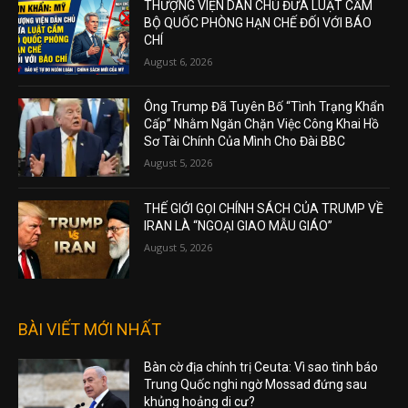
THƯỢNG VIỆN DÂN CHỦ ĐƯA LUẬT CẤM
BỘ QUỐC PHÒNG HẠN CHẾ ĐỐI VỚI BÁO
CHÍ
August 6, 2026
Ông Trump Đã Tuyên Bố “Tình Trạng Khẩn
Cấp” Nhằm Ngăn Chặn Việc Công Khai Hồ
Sơ Tài Chính Của Mình Cho Đài BBC
August 5, 2026
THẾ GIỚI GỌI CHÍNH SÁCH CỦA TRUMP VỀ
IRAN LÀ “NGOẠI GIAO MẪU GIÁO”
August 5, 2026
BÀI VIẾT MỚI NHẤT
Bàn cờ địa chính trị Ceuta: Vì sao tình báo
Trung Quốc nghi ngờ Mossad đứng sau
khủng hoảng di cư?