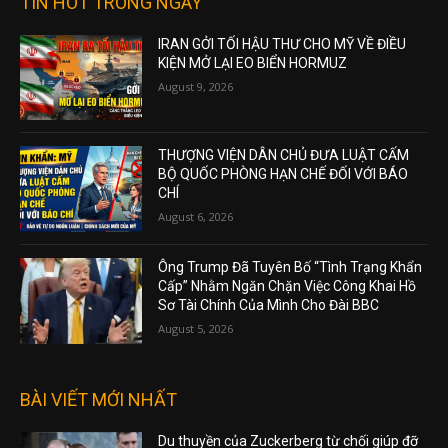
TIN HOT TRONG NGÀY
IRAN GỞI TỐI HẬU THƯ CHO MỸ VỀ ĐIỀU
KIỆN MỞ LẠI EO BIỂN HORMUZ
August 9, 2026
THƯỢNG VIỆN DÂN CHỦ ĐƯA LUẬT CẤM
BỘ QUỐC PHÒNG HẠN CHẾ ĐỐI VỚI BÁO
CHÍ
August 6, 2026
Ông Trump Đã Tuyên Bố “Tình Trạng Khẩn
Cấp” Nhằm Ngăn Chặn Việc Công Khai Hồ
Sơ Tài Chính Của Mình Cho Đài BBC
August 5, 2026
BÀI VIẾT MỚI NHẤT
Du thuyền của Zuckerberg từ chối giúp đỡ