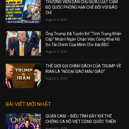
THƯỢNG VIỆN DÂN CHỦ ĐƯA LUẬT CẤM
BỘ QUỐC PHÒNG HẠN CHẾ ĐỐI VỚI BÁO
CHÍ
August 6, 2026
Ông Trump Đã Tuyên Bố “Tình Trạng Khẩn
Cấp” Nhằm Ngăn Chặn Việc Công Khai Hồ
Sơ Tài Chính Của Mình Cho Đài BBC
August 5, 2026
THẾ GIỚI GỌI CHÍNH SÁCH CỦA TRUMP VỀ
IRAN LÀ “NGOẠI GIAO MẪU GIÁO”
August 5, 2026
BÀI VIẾT MỚI NHẤT
QUẬN CAM – BIỂU TÌNH ĐẦY KHÍ THẾ
CHỐNG CA NÔ VIỆT CỘNG QUỐC THIÊN
August 8, 2026