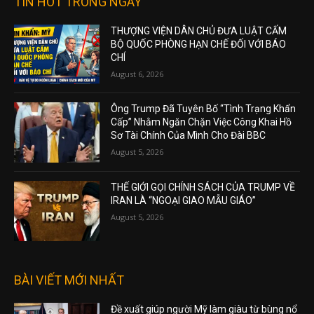
TIN HOT TRONG NGÀY
THƯỢNG VIỆN DÂN CHỦ ĐƯA LUẬT CẤM
BỘ QUỐC PHÒNG HẠN CHẾ ĐỐI VỚI BÁO
CHÍ
August 6, 2026
Ông Trump Đã Tuyên Bố “Tình Trạng Khẩn
Cấp” Nhằm Ngăn Chặn Việc Công Khai Hồ
Sơ Tài Chính Của Mình Cho Đài BBC
August 5, 2026
THẾ GIỚI GỌI CHÍNH SÁCH CỦA TRUMP VỀ
IRAN LÀ “NGOẠI GIAO MẪU GIÁO”
August 5, 2026
BÀI VIẾT MỚI NHẤT
Đề xuất giúp người Mỹ làm giàu từ bùng nổ