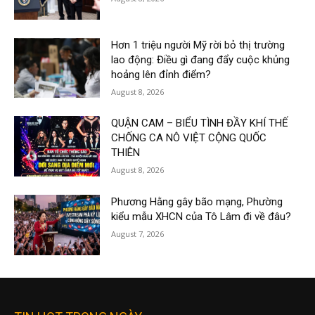
Hơn 1 triệu người Mỹ rời bỏ thị trường
lao động: Điều gì đang đẩy cuộc khủng
hoảng lên đỉnh điểm?
August 8, 2026
QUẬN CAM – BIỂU TÌNH ĐẦY KHÍ THẾ
CHỐNG CA NÔ VIỆT CỘNG QUỐC
THIÊN
August 8, 2026
Phương Hằng gây bão mạng, Phường
kiểu mẫu XHCN của Tô Lâm đi về đâu?
August 7, 2026