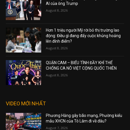
AI của ông Trump
August 8, 2026
Hơn 1 triệu người Mỹ rời bỏ thị trường lao
động: Điều gì đang đẩy cuộc khủng hoảng
lên đỉnh điểm?
August 8, 2026
QUẬN CAM – BIỂU TÌNH ĐẦY KHÍ THẾ
CHỐNG CA NÔ VIỆT CỘNG QUỐC THIÊN
August 8, 2026
VIDEO MỚI NHẤT
Phương Hằng gây bão mạng, Phường kiểu
mẫu XHCN của Tô Lâm đi về đâu?
August 7, 2026