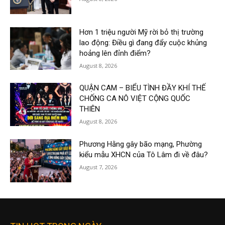
Hơn 1 triệu người Mỹ rời bỏ thị trường
lao động: Điều gì đang đẩy cuộc khủng
hoảng lên đỉnh điểm?
August 8, 2026
QUẬN CAM – BIỂU TÌNH ĐẦY KHÍ THẾ
CHỐNG CA NÔ VIỆT CỘNG QUỐC
THIÊN
August 8, 2026
Phương Hằng gây bão mạng, Phường
kiểu mẫu XHCN của Tô Lâm đi về đâu?
August 7, 2026