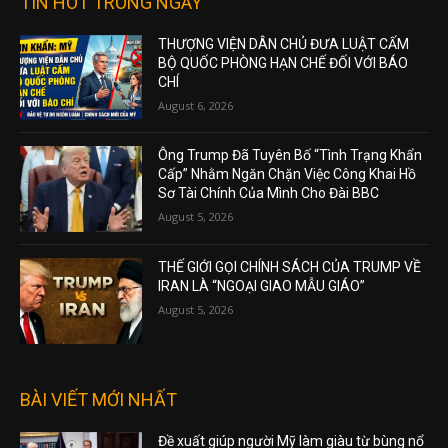
TIN HOT TRONG NGÀY
THƯỢNG VIỆN DÂN CHỦ ĐƯA LUẬT CẤM
BỘ QUỐC PHÒNG HẠN CHẾ ĐỐI VỚI BÁO
CHÍ
August 6, 2026
Ông Trump Đã Tuyên Bố “Tình Trạng Khẩn
Cấp” Nhằm Ngăn Chặn Việc Công Khai Hồ
Sơ Tài Chính Của Mình Cho Đài BBC
August 5, 2026
THẾ GIỚI GỌI CHÍNH SÁCH CỦA TRUMP VỀ
IRAN LÀ “NGOẠI GIAO MẪU GIÁO”
August 5, 2026
BÀI VIẾT MỚI NHẤT
Đề xuất giúp người Mỹ làm giàu từ bùng nổ