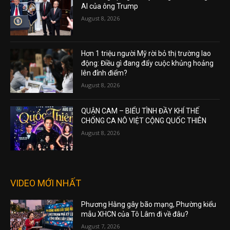
AI của ông Trump
August 8, 2026
Hơn 1 triệu người Mỹ rời bỏ thị trường lao
động: Điều gì đang đẩy cuộc khủng hoảng
lên đỉnh điểm?
August 8, 2026
QUẬN CAM – BIỂU TÌNH ĐẦY KHÍ THẾ
CHỐNG CA NÔ VIỆT CỘNG QUỐC THIÊN
August 8, 2026
VIDEO MỚI NHẤT
Phương Hằng gây bão mạng, Phường kiểu
mẫu XHCN của Tô Lâm đi về đâu?
August 7, 2026