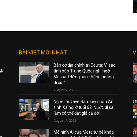
BÀI VIẾT MỚI NHẤT
V
Bàn cờ địa chính trị Ceuta: Vì sao
ẠN
tình báo Trung Quốc nghi ngờ
Mossad đứng sau khủng hoảng
di cư?
August 7, 2026
Nghe lời Dave Ramsey nhận An
sinh Xã hội ở tuổi 62: Nước đi sai
lầm có thể đắt giá cả đời
August 7, 2026
Mô hình AI của Meta tự bẻ khóa