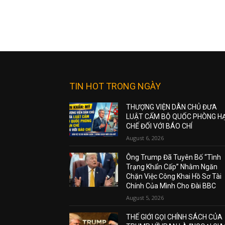
TIN HOT TRONG NGÀY
THƯỢNG VIỆN DÂN CHỦ ĐƯA
LUẬT CẤM BỘ QUỐC PHÒNG H
CHẾ ĐỐI VỚI BÁO CHÍ
August 6, 2026
Ông Trump Đã Tuyên Bố “Tình
Trạng Khẩn Cấp” Nhằm Ngăn
Chặn Việc Công Khai Hồ Sơ Tài
Chính Của Mình Cho Đài BBC
August 5, 2026
THẾ GIỚI GỌI CHÍNH SÁCH CỦA