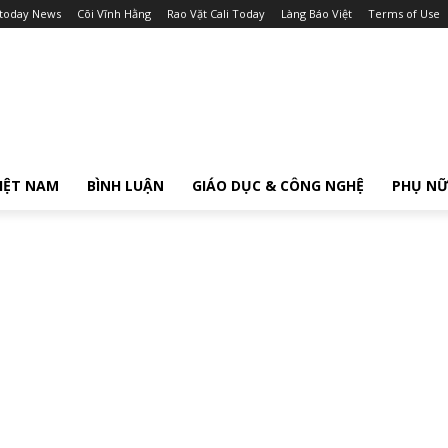
itoday News
Cõi Vĩnh Hằng
Rao Vặt Cali Today
Làng Báo Việt
Terms of Use
IỆT NAM
BÌNH LUẬN
GIÁO DỤC & CÔNG NGHỆ
PHỤ N