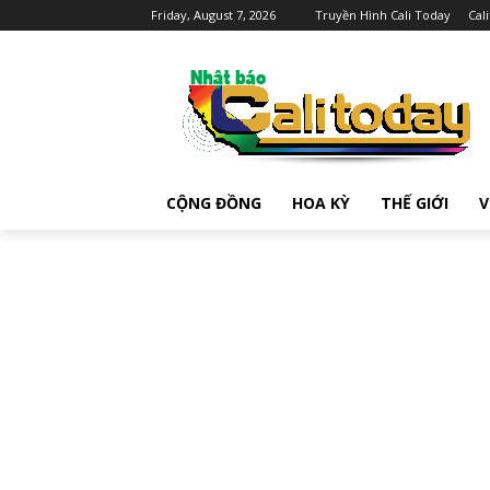
Friday, August 7, 2026
Truyền Hình Cali Today
Cal
CỘNG ĐỒNG
HOA KỲ
THẾ GIỚI
V