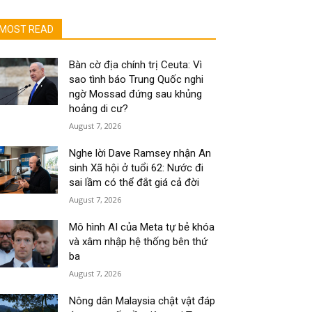
MOST READ
Bàn cờ địa chính trị Ceuta: Vì
sao tình báo Trung Quốc nghi
ngờ Mossad đứng sau khủng
hoảng di cư?
August 7, 2026
Nghe lời Dave Ramsey nhận An
sinh Xã hội ở tuổi 62: Nước đi
sai lầm có thể đắt giá cả đời
August 7, 2026
Mô hình AI của Meta tự bẻ khóa
và xâm nhập hệ thống bên thứ
ba
August 7, 2026
Nông dân Malaysia chật vật đáp