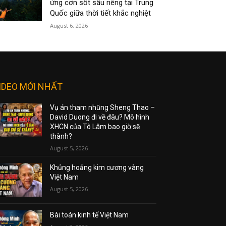
ứng cơn sốt sầu riêng tại Trung
Quốc giữa thời tiết khắc nghiệt
August 6, 2026
IDEO MỚI NHẤT
Vụ án tham nhũng Sheng Thao –
David Duong đi về đâu? Mô hình
XHCN của Tô Lâm bao giờ sẽ
thành?
August 5, 2026
Khủng hoảng kim cương vàng
Việt Nam
August 5, 2026
Bài toán kinh tế Việt Nam