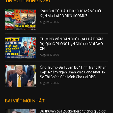
TIN HOT TRONG NGÀY
IRAN GỞI TỐI HẬU THƯ CHO MỸ VỀ ĐIỀU
KIỆN MỞ LẠI EO BIỂN HORMUZ
August 9, 2026
THƯỢNG VIỆN DÂN CHỦ ĐƯA LUẬT CẤM
BỘ QUỐC PHÒNG HẠN CHẾ ĐỐI VỚI BÁO
CHÍ
August 6, 2026
Ông Trump Đã Tuyên Bố “Tình Trạng Khẩn
Cấp” Nhằm Ngăn Chặn Việc Công Khai Hồ
Sơ Tài Chính Của Mình Cho Đài BBC
August 5, 2026
BÀI VIẾT MỚI NHẤT
Du thuyền của Zuckerberg từ chối giúp đỡ