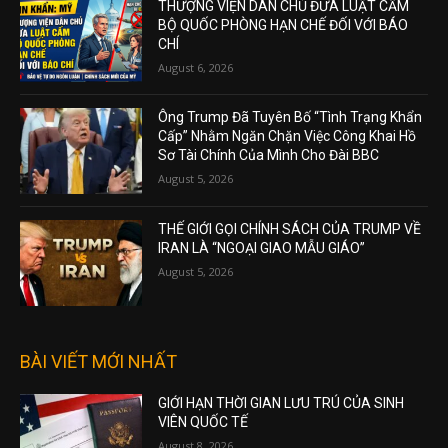
THƯỢNG VIỆN DÂN CHỦ ĐƯA LUẬT CẤM
BỘ QUỐC PHÒNG HẠN CHẾ ĐỐI VỚI BÁO
CHÍ
August 6, 2026
Ông Trump Đã Tuyên Bố “Tình Trạng Khẩn
Cấp” Nhằm Ngăn Chặn Việc Công Khai Hồ
Sơ Tài Chính Của Mình Cho Đài BBC
August 5, 2026
THẾ GIỚI GỌI CHÍNH SÁCH CỦA TRUMP VỀ
IRAN LÀ “NGOẠI GIAO MẪU GIÁO”
August 5, 2026
BÀI VIẾT MỚI NHẤT
GIỚI HẠN THỜI GIAN LƯU TRÚ CỦA SINH
VIÊN QUỐC TẾ
August 8, 2026