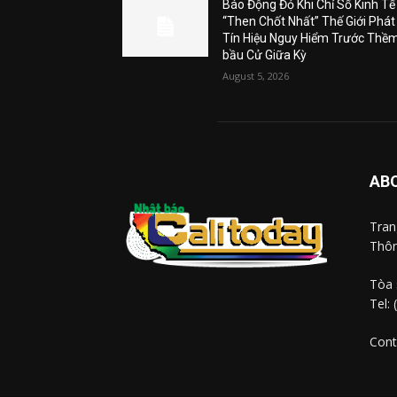
Báo Động Đỏ Khi Chỉ Số Kinh Tế
“Then Chốt Nhất” Thế Giới Phát
Tín Hiệu Nguy Hiểm Trước Thề
bầu Cử Giữa Kỳ
August 5, 2026
AB
Tra
Thôn
Tòa 
Tel:
Cont