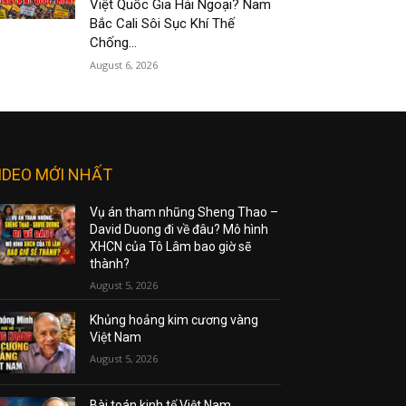
Việt Quốc Gia Hải Ngoại? Nam
Bắc Cali Sôi Sục Khí Thế
Chống...
August 6, 2026
IDEO MỚI NHẤT
Vụ án tham nhũng Sheng Thao –
David Duong đi về đâu? Mô hình
XHCN của Tô Lâm bao giờ sẽ
thành?
August 5, 2026
Khủng hoảng kim cương vàng
Việt Nam
August 5, 2026
Bài toán kinh tế Việt Nam