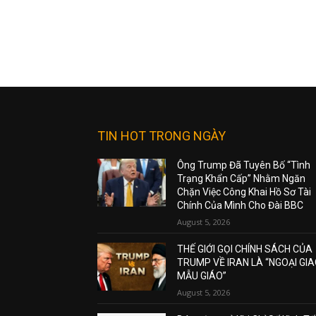
TIN HOT TRONG NGÀY
Ông Trump Đã Tuyên Bố “Tình
Trạng Khẩn Cấp” Nhằm Ngăn
Chặn Việc Công Khai Hồ Sơ Tài
Chính Của Mình Cho Đài BBC
August 5, 2026
THẾ GIỚI GỌI CHÍNH SÁCH CỦA
TRUMP VỀ IRAN LÀ “NGOẠI GI
MẪU GIÁO”
August 5, 2026