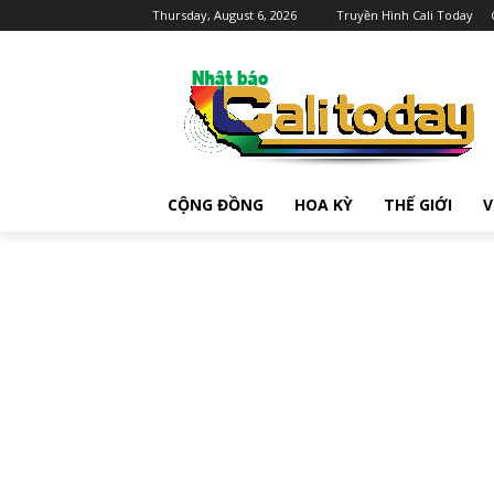
Thursday, August 6, 2026
Truyền Hình Cali Today
CỘNG ĐỒNG
HOA KỲ
THẾ GIỚI
V