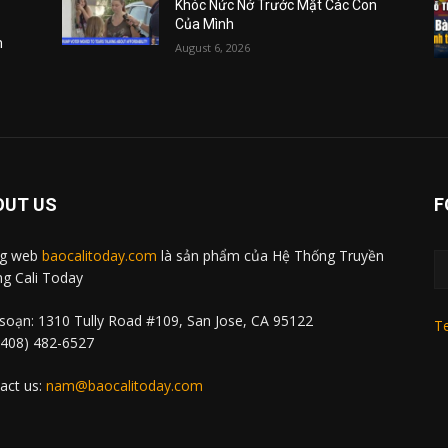
Khóc Nức Nở Trước Mặt Các Con
Của Mình
m
August 6, 2026
OUT US
F
ng web
baocalitoday.com
là sản phẩm của Hệ Thống Truyền
g Cali Today
soạn: 1310 Tully Road #109, San Jose, CA 95122
Te
 (408) 482-6527
act us:
nam@baocalitoday.com