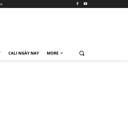
se
Ữ
CALI NGÀY NAY
MORE