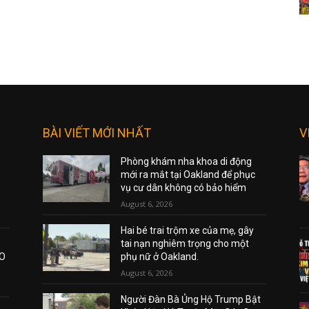
BÀI VIẾT MỚI NHẤT
V
Phòng khám nha khoa di động
mới ra mắt tại Oakland để phục
vụ cư dân không có bảo hiểm
August 6, 2026
Hai bé trai trộm xe của mẹ, gây
tai nạn nghiêm trọng cho một
AO
phụ nữ ở Oakland.
August 6, 2026
Người Đàn Bà Ủng Hộ Trump Bật