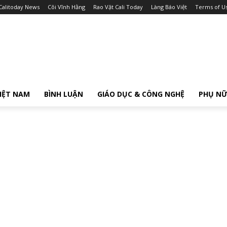
Calitoday News
Cõi Vĩnh Hằng
Rao Vặt Cali Today
Làng Báo Việt
Terms of U
IỆT NAM
BÌNH LUẬN
GIÁO DỤC & CÔNG NGHỆ
PHỤ N