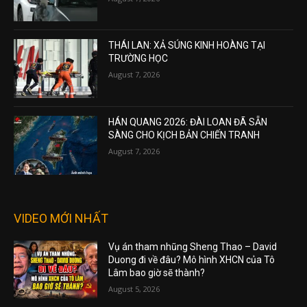
THÁI LAN: XẢ SÚNG KINH HOÀNG TẠI
TRƯỜNG HỌC
August 7, 2026
HÁN QUANG 2026: ĐÀI LOAN ĐÃ SẴN
SÀNG CHO KỊCH BẢN CHIẾN TRANH
August 7, 2026
VIDEO MỚI NHẤT
Vụ án tham nhũng Sheng Thao – David
Duong đi về đâu? Mô hình XHCN của Tô
Lâm bao giờ sẽ thành?
August 5, 2026