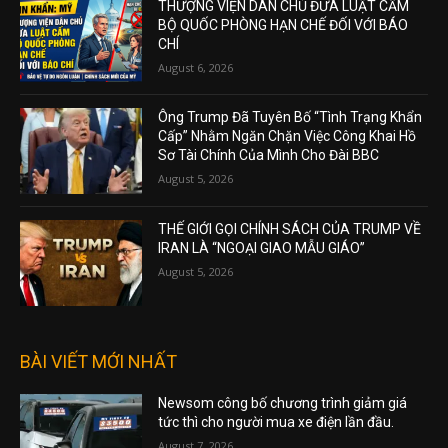
THƯỢNG VIỆN DÂN CHỦ ĐƯA LUẬT CẤM
BỘ QUỐC PHÒNG HẠN CHẾ ĐỐI VỚI BÁO
CHÍ
August 6, 2026
Ông Trump Đã Tuyên Bố “Tình Trạng Khẩn
Cấp” Nhằm Ngăn Chặn Việc Công Khai Hồ
Sơ Tài Chính Của Mình Cho Đài BBC
August 5, 2026
THẾ GIỚI GỌI CHÍNH SÁCH CỦA TRUMP VỀ
IRAN LÀ “NGOẠI GIAO MẪU GIÁO”
August 5, 2026
BÀI VIẾT MỚI NHẤT
Newsom công bố chương trình giảm giá
tức thì cho người mua xe điện lần đầu.
August 7, 2026