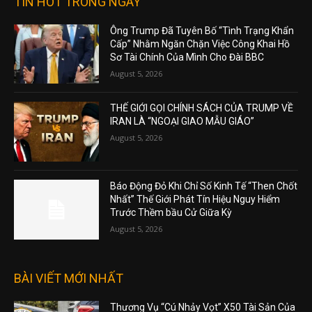
TIN HOT TRONG NGÀY
Ông Trump Đã Tuyên Bố “Tình Trạng Khẩn
Cấp” Nhằm Ngăn Chặn Việc Công Khai Hồ
Sơ Tài Chính Của Mình Cho Đài BBC
August 5, 2026
THẾ GIỚI GỌI CHÍNH SÁCH CỦA TRUMP VỀ
IRAN LÀ “NGOẠI GIAO MẪU GIÁO”
August 5, 2026
Báo Động Đỏ Khi Chỉ Số Kinh Tế “Then Chốt
Nhất” Thế Giới Phát Tín Hiệu Nguy Hiểm
Trước Thềm bầu Cử Giữa Kỳ
August 5, 2026
BÀI VIẾT MỚI NHẤT
Thương Vụ “Cú Nhảy Vọt” X50 Tài Sản Của