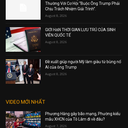
Thường Với Cơ Hội “Buộc Ông Trump Phải
Chịu Trách Nhiệm Giải Trình”.
August 8, 2026
GIỚI HẠN THỜI GIAN LƯU TRÚ CỦA SINH
VIÊN QUỐC TẾ
August 8, 2026
Đề xuất giúp người Mỹ làm giàu từ bùng nổ
AI của ông Trump
August 8, 2026
VIDEO MỚI NHẤT
Phương Hằng gây bão mạng, Phường kiểu
mẫu XHCN của Tô Lâm đi về đâu?
August 7, 2026