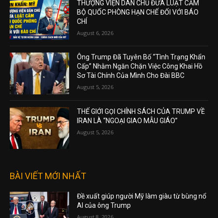
THƯỢNG VIỆN DÂN CHỦ ĐƯA LUẬT CẤM
BỘ QUỐC PHÒNG HẠN CHẾ ĐỐI VỚI BÁO
CHÍ
August 6, 2026
Ông Trump Đã Tuyên Bố “Tình Trạng Khẩn
Cấp” Nhằm Ngăn Chặn Việc Công Khai Hồ
Sơ Tài Chính Của Mình Cho Đài BBC
August 5, 2026
THẾ GIỚI GỌI CHÍNH SÁCH CỦA TRUMP VỀ
IRAN LÀ “NGOẠI GIAO MẪU GIÁO”
August 5, 2026
BÀI VIẾT MỚI NHẤT
Đề xuất giúp người Mỹ làm giàu từ bùng nổ
AI của ông Trump
August 8, 2026