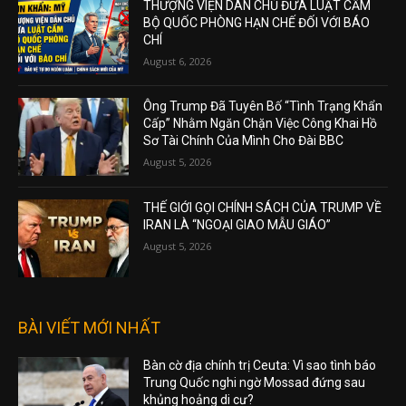
THƯỢNG VIỆN DÂN CHỦ ĐƯA LUẬT CẤM
BỘ QUỐC PHÒNG HẠN CHẾ ĐỐI VỚI BÁO
CHÍ
August 6, 2026
Ông Trump Đã Tuyên Bố “Tình Trạng Khẩn
Cấp” Nhằm Ngăn Chặn Việc Công Khai Hồ
Sơ Tài Chính Của Mình Cho Đài BBC
August 5, 2026
THẾ GIỚI GỌI CHÍNH SÁCH CỦA TRUMP VỀ
IRAN LÀ “NGOẠI GIAO MẪU GIÁO”
August 5, 2026
BÀI VIẾT MỚI NHẤT
Bàn cờ địa chính trị Ceuta: Vì sao tình báo
Trung Quốc nghi ngờ Mossad đứng sau
khủng hoảng di cư?