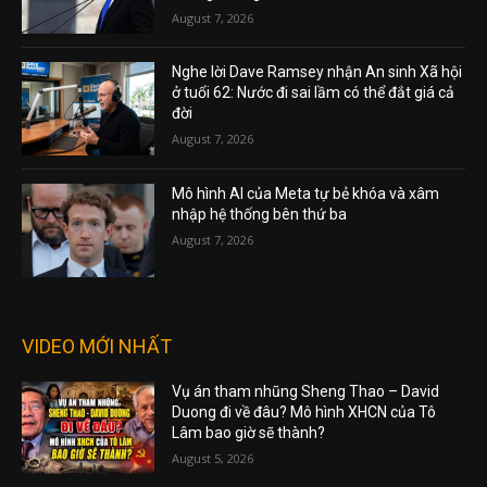
August 7, 2026
Nghe lời Dave Ramsey nhận An sinh Xã hội
ở tuổi 62: Nước đi sai lầm có thể đắt giá cả
đời
August 7, 2026
Mô hình AI của Meta tự bẻ khóa và xâm
nhập hệ thống bên thứ ba
August 7, 2026
VIDEO MỚI NHẤT
Vụ án tham nhũng Sheng Thao – David
Duong đi về đâu? Mô hình XHCN của Tô
Lâm bao giờ sẽ thành?
August 5, 2026