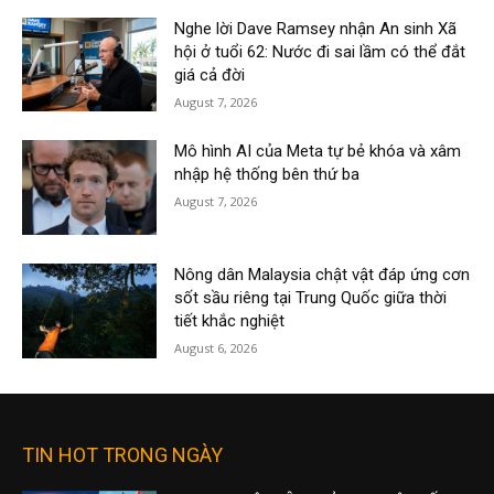
Nghe lời Dave Ramsey nhận An sinh Xã
hội ở tuổi 62: Nước đi sai lầm có thể đắt
giá cả đời
August 7, 2026
Mô hình AI của Meta tự bẻ khóa và xâm
nhập hệ thống bên thứ ba
August 7, 2026
Nông dân Malaysia chật vật đáp ứng cơn
sốt sầu riêng tại Trung Quốc giữa thời
tiết khắc nghiệt
August 6, 2026
TIN HOT TRONG NGÀY