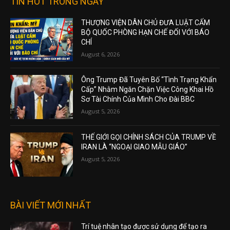
TIN HOT TRONG NGÀY
THƯỢNG VIỆN DÂN CHỦ ĐƯA LUẬT CẤM
BỘ QUỐC PHÒNG HẠN CHẾ ĐỐI VỚI BÁO
CHÍ
August 6, 2026
Ông Trump Đã Tuyên Bố “Tình Trạng Khẩn
Cấp” Nhằm Ngăn Chặn Việc Công Khai Hồ
Sơ Tài Chính Của Mình Cho Đài BBC
August 5, 2026
THẾ GIỚI GỌI CHÍNH SÁCH CỦA TRUMP VỀ
IRAN LÀ “NGOẠI GIAO MẪU GIÁO”
August 5, 2026
BÀI VIẾT MỚI NHẤT
Trí tuệ nhân tạo được sử dụng để tạo ra