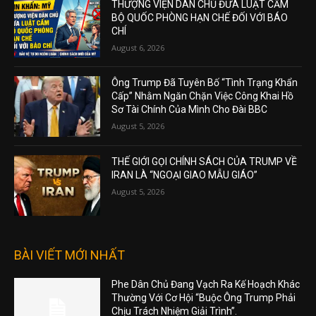
THƯỢNG VIỆN DÂN CHỦ ĐƯA LUẬT CẤM
BỘ QUỐC PHÒNG HẠN CHẾ ĐỐI VỚI BÁO
CHÍ
August 6, 2026
Ông Trump Đã Tuyên Bố “Tình Trạng Khẩn
Cấp” Nhằm Ngăn Chặn Việc Công Khai Hồ
Sơ Tài Chính Của Mình Cho Đài BBC
August 5, 2026
THẾ GIỚI GỌI CHÍNH SÁCH CỦA TRUMP VỀ
IRAN LÀ “NGOẠI GIAO MẪU GIÁO”
August 5, 2026
BÀI VIẾT MỚI NHẤT
Phe Dân Chủ Đang Vạch Ra Kế Hoạch Khác
Thường Với Cơ Hội “Buộc Ông Trump Phải
Chịu Trách Nhiệm Giải Trình”.