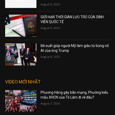
August 8, 2026
GIỚI HẠN THỜI GIAN LƯU TRÚ CỦA SINH
VIÊN QUỐC TẾ
August 8, 2026
Đề xuất giúp người Mỹ làm giàu từ bùng nổ
AI của ông Trump
August 8, 2026
VIDEO MỚI NHẤT
Phương Hằng gây bão mạng, Phường kiểu
mẫu XHCN của Tô Lâm đi về đâu?
August 7, 2026