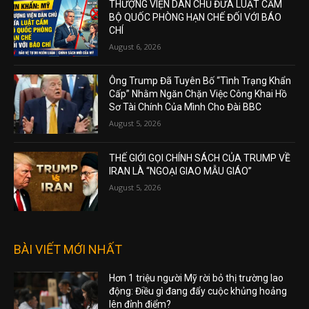
THƯỢNG VIỆN DÂN CHỦ ĐƯA LUẬT CẤM
BỘ QUỐC PHÒNG HẠN CHẾ ĐỐI VỚI BÁO
CHÍ
August 6, 2026
Ông Trump Đã Tuyên Bố “Tình Trạng Khẩn
Cấp” Nhằm Ngăn Chặn Việc Công Khai Hồ
Sơ Tài Chính Của Mình Cho Đài BBC
August 5, 2026
THẾ GIỚI GỌI CHÍNH SÁCH CỦA TRUMP VỀ
IRAN LÀ “NGOẠI GIAO MẪU GIÁO”
August 5, 2026
BÀI VIẾT MỚI NHẤT
Hơn 1 triệu người Mỹ rời bỏ thị trường lao
động: Điều gì đang đẩy cuộc khủng hoảng
lên đỉnh điểm?