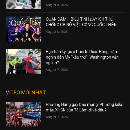
August 8, 2026
QUẬN CAM – BIỂU TÌNH ĐẦY KHÍ THẾ
CHỐNG CA NÔ VIỆT CỘNG QUỐC THIÊN
August 8, 2026
Hạn hán kỷ lục ở Puerto Rico: Hàng trăm
nghìn dân Mỹ “kêu trời”, Washington vẫn
ngó lơ?
August 7, 2026
VIDEO MỚI NHẤT
Phương Hằng gây bão mạng, Phường kiểu
mẫu XHCN của Tô Lâm đi về đâu?
August 7, 2026