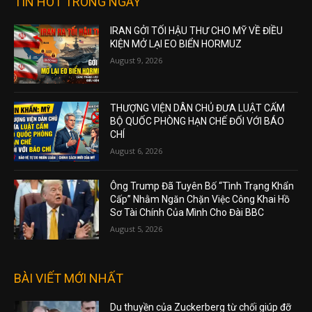
TIN HOT TRONG NGÀY
IRAN GỞI TỐI HẬU THƯ CHO MỸ VỀ ĐIỀU
KIỆN MỞ LẠI EO BIỂN HORMUZ
August 9, 2026
THƯỢNG VIỆN DÂN CHỦ ĐƯA LUẬT CẤM
BỘ QUỐC PHÒNG HẠN CHẾ ĐỐI VỚI BÁO
CHÍ
August 6, 2026
Ông Trump Đã Tuyên Bố “Tình Trạng Khẩn
Cấp” Nhằm Ngăn Chặn Việc Công Khai Hồ
Sơ Tài Chính Của Mình Cho Đài BBC
August 5, 2026
BÀI VIẾT MỚI NHẤT
Du thuyền của Zuckerberg từ chối giúp đỡ