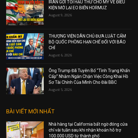
IRAN GỞI TỐI HẬU THƯ CHO MỸ VỀ ĐIỀU
KIỆN MỞ LẠI EO BIỂN HORMUZ
August 9, 2026
THƯỢNG VIỆN DÂN CHỦ ĐƯA LUẬT CẤM
BỘ QUỐC PHÒNG HẠN CHẾ ĐỐI VỚI BÁO
CHÍ
August 6, 2026
Ông Trump Đã Tuyên Bố “Tình Trạng Khẩn
Cấp” Nhằm Ngăn Chặn Việc Công Khai Hồ
Sơ Tài Chính Của Mình Cho Đài BBC
August 5, 2026
BÀI VIẾT MỚI NHẤT
Nhà hàng tại California bất ngờ đóng cửa
chỉ vài tuần sau khi nhận khoản hỗ trợ
100.000 USD từ thành phố