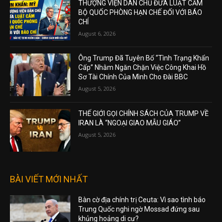
THƯỢNG VIỆN DÂN CHỦ ĐƯA LUẬT CẤM
BỘ QUỐC PHÒNG HẠN CHẾ ĐỐI VỚI BÁO
CHÍ
August 6, 2026
Ông Trump Đã Tuyên Bố “Tình Trạng Khẩn
Cấp” Nhằm Ngăn Chặn Việc Công Khai Hồ
Sơ Tài Chính Của Mình Cho Đài BBC
August 5, 2026
THẾ GIỚI GỌI CHÍNH SÁCH CỦA TRUMP VỀ
IRAN LÀ “NGOẠI GIAO MẪU GIÁO”
August 5, 2026
BÀI VIẾT MỚI NHẤT
Bàn cờ địa chính trị Ceuta: Vì sao tình báo
Trung Quốc nghi ngờ Mossad đứng sau
khủng hoảng di cư?