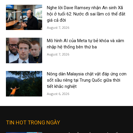
Nghe lời Dave Ramsey nhận An sinh Xã
hội ở tuổi 62: Nước đi sai lầm có thể đắt
giá cả đời
August 7, 2026
Mô hình AI của Meta tự bẻ khóa và xâm
nhập hệ thống bên thứ ba
August 7, 2026
Nông dân Malaysia chật vật đáp ứng cơn
sốt sầu riêng tại Trung Quốc giữa thời
tiết khắc nghiệt
August 6, 2026
TIN HOT TRONG NGÀY