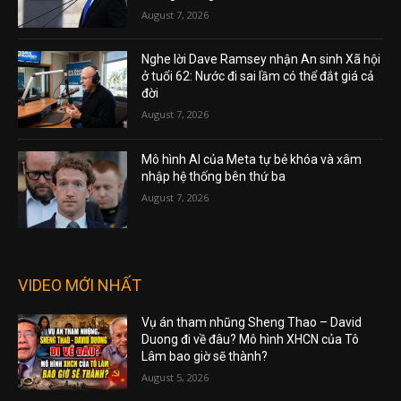
August 7, 2026
Nghe lời Dave Ramsey nhận An sinh Xã hội
ở tuổi 62: Nước đi sai lầm có thể đắt giá cả
đời
August 7, 2026
Mô hình AI của Meta tự bẻ khóa và xâm
nhập hệ thống bên thứ ba
August 7, 2026
VIDEO MỚI NHẤT
Vụ án tham nhũng Sheng Thao – David
Duong đi về đâu? Mô hình XHCN của Tô
Lâm bao giờ sẽ thành?
August 5, 2026