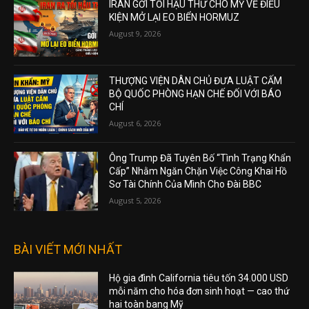
IRAN GỞI TỐI HẬU THƯ CHO MỸ VỀ ĐIỀU
KIỆN MỞ LẠI EO BIỂN HORMUZ
August 9, 2026
THƯỢNG VIỆN DÂN CHỦ ĐƯA LUẬT CẤM
BỘ QUỐC PHÒNG HẠN CHẾ ĐỐI VỚI BÁO
CHÍ
August 6, 2026
Ông Trump Đã Tuyên Bố “Tình Trạng Khẩn
Cấp” Nhằm Ngăn Chặn Việc Công Khai Hồ
Sơ Tài Chính Của Mình Cho Đài BBC
August 5, 2026
BÀI VIẾT MỚI NHẤT
Hộ gia đình California tiêu tốn 34.000 USD
mỗi năm cho hóa đơn sinh hoạt — cao thứ
hai toàn bang Mỹ