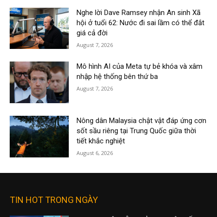
Nghe lời Dave Ramsey nhận An sinh Xã
hội ở tuổi 62: Nước đi sai lầm có thể đắt
giá cả đời
August 7, 2026
Mô hình AI của Meta tự bẻ khóa và xâm
nhập hệ thống bên thứ ba
August 7, 2026
Nông dân Malaysia chật vật đáp ứng cơn
sốt sầu riêng tại Trung Quốc giữa thời
tiết khắc nghiệt
August 6, 2026
TIN HOT TRONG NGÀY