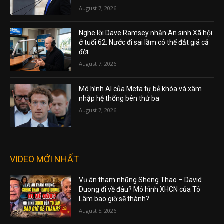
August 7, 2026
Nghe lời Dave Ramsey nhận An sinh Xã hội
ở tuổi 62: Nước đi sai lầm có thể đắt giá cả
đời
August 7, 2026
Mô hình AI của Meta tự bẻ khóa và xâm
nhập hệ thống bên thứ ba
August 7, 2026
VIDEO MỚI NHẤT
Vụ án tham nhũng Sheng Thao – David
Duong đi về đâu? Mô hình XHCN của Tô
Lâm bao giờ sẽ thành?
August 5, 2026