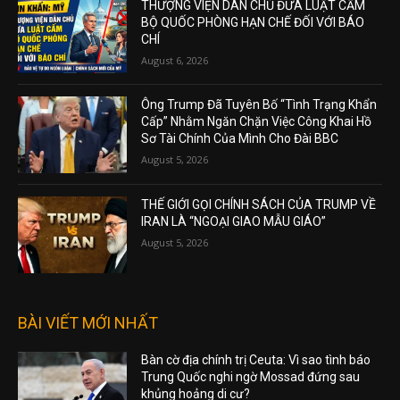
THƯỢNG VIỆN DÂN CHỦ ĐƯA LUẬT CẤM
BỘ QUỐC PHÒNG HẠN CHẾ ĐỐI VỚI BÁO
CHÍ
August 6, 2026
Ông Trump Đã Tuyên Bố “Tình Trạng Khẩn
Cấp” Nhằm Ngăn Chặn Việc Công Khai Hồ
Sơ Tài Chính Của Mình Cho Đài BBC
August 5, 2026
THẾ GIỚI GỌI CHÍNH SÁCH CỦA TRUMP VỀ
IRAN LÀ “NGOẠI GIAO MẪU GIÁO”
August 5, 2026
BÀI VIẾT MỚI NHẤT
Bàn cờ địa chính trị Ceuta: Vì sao tình báo
Trung Quốc nghi ngờ Mossad đứng sau
khủng hoảng di cư?