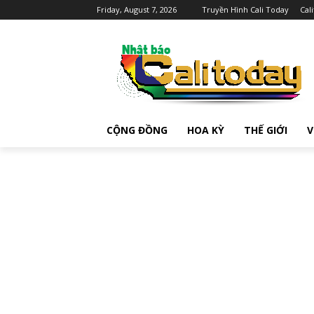
Friday, August 7, 2026
Truyền Hình Cali Today
Cal
CỘNG ĐỒNG
HOA KỲ
THẾ GIỚI
V