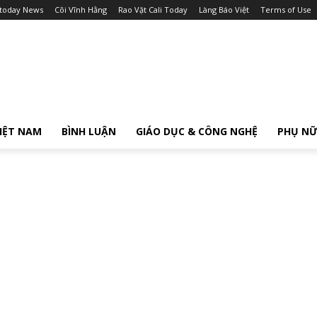
itoday News
Cõi Vĩnh Hằng
Rao Vặt Cali Today
Làng Báo Việt
Terms of Use
IỆT NAM
BÌNH LUẬN
GIÁO DỤC & CÔNG NGHỆ
PHỤ N