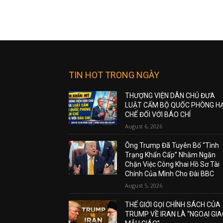
TIN HOT TRONG NGÀY
THƯỢNG VIỆN DÂN CHỦ ĐƯA
LUẬT CẤM BỘ QUỐC PHÒNG H
CHẾ ĐỐI VỚI BÁO CHÍ
August 6, 2026
Ông Trump Đã Tuyên Bố “Tình
Trạng Khẩn Cấp” Nhằm Ngăn
Chặn Việc Công Khai Hồ Sơ Tài
Chính Của Mình Cho Đài BBC
August 5, 2026
THẾ GIỚI GỌI CHÍNH SÁCH CỦA
TRUMP VỀ IRAN LÀ “NGOẠI GI