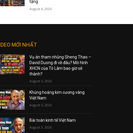
tặng
August 6, 2026
IDEO MỚI NHẤT
Vụ án tham nhũng Sheng Thao –
David Duong đi về đâu? Mô hình
XHCN của Tô Lâm bao giờ sẽ
thành?
August 5, 2026
Khủng hoảng kim cương vàng
Việt Nam
August 5, 2026
Bài toán kinh tế Việt Nam
August 3, 2026