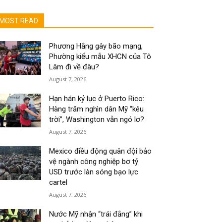
MOST READ
Phương Hằng gây bão mạng,
Phường kiểu mẫu XHCN của Tô
Lâm đi về đâu?
August 7, 2026
Hạn hán kỷ lục ở Puerto Rico:
Hàng trăm nghìn dân Mỹ “kêu
trời”, Washington vẫn ngó lơ?
August 7, 2026
Mexico điều động quân đội bảo
vệ ngành công nghiệp bơ tỷ
USD trước làn sóng bạo lực
cartel
August 7, 2026
Nước Mỹ nhận “trái đắng” khi