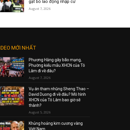
gạt bỏ lao động nhập cư
August 7, 2026
IDEO MỚI NHẤT
Phương Hằng gây bão mạng,
Phường kiểu mẫu XHCN của Tô
Lâm đi về đâu?
August 7, 2026
Vụ án tham nhũng Sheng Thao –
David Duong đi về đâu? Mô hình
XHCN của Tô Lâm bao giờ sẽ
thành?
August 5, 2026
Khủng hoảng kim cương vàng
Việt Nam