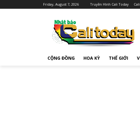
Friday, August 7, 2026
Truyền Hình Cali Today
Cal
CỘNG ĐỒNG
HOA KỲ
THẾ GIỚI
V