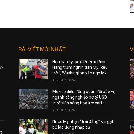
BÀI VIẾT MỚI NHẤT
V
Hạn hán kỷ lục ở Puerto Rico:
ẠN
Hàng trăm nghìn dân Mỹ “kêu
trời”, Washington vẫn ngó lơ?
August 7, 2026
Mexico điều động quân đội bảo vệ
ngành công nghiệp bơ tỷ USD
trước làn sóng bạo lực cartel
August 7, 2026
Nước Mỹ nhận “trái đắng” khi gạt
bỏ lao động nhập cư
AO