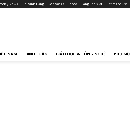
itoday News
Cõi Vĩnh Hằng
Rao Vặt Cali Today
Làng Báo Việt
Terms of Use
IỆT NAM
BÌNH LUẬN
GIÁO DỤC & CÔNG NGHỆ
PHỤ N