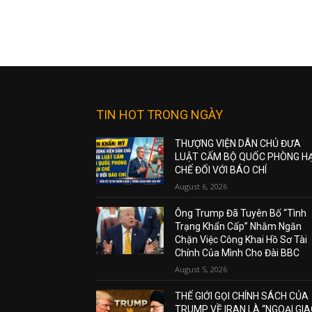
TIN HOT TRONG NGÀY
THƯỢNG VIỆN DÂN CHỦ ĐƯA
LUẬT CẤM BỘ QUỐC PHÒNG H
CHẾ ĐỐI VỚI BÁO CHÍ
August 6, 2026
Ông Trump Đã Tuyên Bố “Tình
Trạng Khẩn Cấp” Nhằm Ngăn
Chặn Việc Công Khai Hồ Sơ Tài
Chính Của Mình Cho Đài BBC
August 5, 2026
THẾ GIỚI GỌI CHÍNH SÁCH CỦA
TRUMP VỀ IRAN LÀ “NGOẠI GI