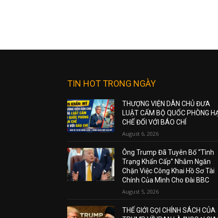
TIN HOT TRONG NGÀY
THƯỢNG VIỆN DÂN CHỦ ĐƯA
LUẬT CẤM BỘ QUỐC PHÒNG H
CHẾ ĐỐI VỚI BÁO CHÍ
August 6, 2026
Ông Trump Đã Tuyên Bố “Tình
Trạng Khẩn Cấp” Nhằm Ngăn
Chặn Việc Công Khai Hồ Sơ Tài
Chính Của Mình Cho Đài BBC
August 5, 2026
THẾ GIỚI GỌI CHÍNH SÁCH CỦA