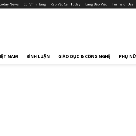
itoday News
Cõi Vĩnh Hằng
Rao Vặt Cali Today
Làng Báo Việt
Terms of Use
IỆT NAM
BÌNH LUẬN
GIÁO DỤC & CÔNG NGHỆ
PHỤ N