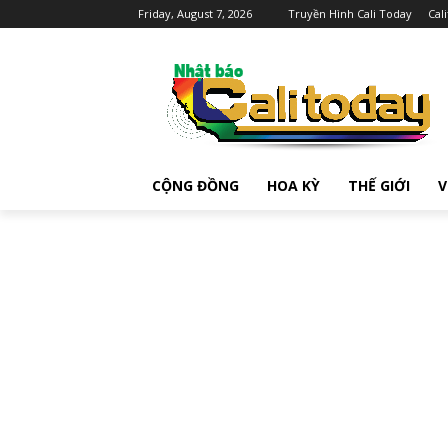
Friday, August 7, 2026
Truyền Hình Cali Today
Cal
CỘNG ĐỒNG
HOA KỲ
THẾ GIỚI
V