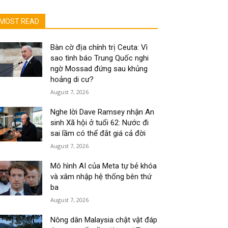
MOST READ
Bàn cờ địa chính trị Ceuta: Vì
sao tình báo Trung Quốc nghi
ngờ Mossad đứng sau khủng
hoảng di cư?
August 7, 2026
Nghe lời Dave Ramsey nhận An
sinh Xã hội ở tuổi 62: Nước đi
sai lầm có thể đắt giá cả đời
August 7, 2026
Mô hình AI của Meta tự bẻ khóa
và xâm nhập hệ thống bên thứ
ba
August 7, 2026
Nông dân Malaysia chật vật đáp