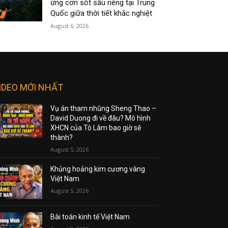
ứng cơn sốt sầu riêng tại Trung
Quốc giữa thời tiết khắc nghiệt
August 6, 2026
IDEO MỚI NHẤT
Vụ án tham nhũng Sheng Thao –
David Duong đi về đâu? Mô hình
XHCN của Tô Lâm bao giờ sẽ
thành?
August 5, 2026
Khủng hoảng kim cương vàng
Việt Nam
August 5, 2026
Bài toán kinh tế Việt Nam