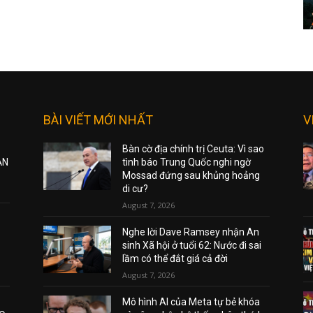
BÀI VIẾT MỚI NHẤT
V
Bàn cờ địa chính trị Ceuta: Vì sao
ẠN
tình báo Trung Quốc nghi ngờ
Mossad đứng sau khủng hoảng
di cư?
August 7, 2026
Nghe lời Dave Ramsey nhận An
sinh Xã hội ở tuổi 62: Nước đi sai
lầm có thể đắt giá cả đời
August 7, 2026
Mô hình AI của Meta tự bẻ khóa