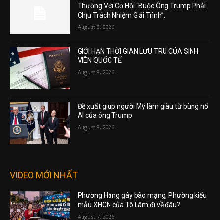
Thường Với Cơ Hội “Buộc Ông Trump Phải
Chịu Trách Nhiệm Giải Trình”.
August 8, 2026
GIỚI HẠN THỜI GIAN LƯU TRÚ CỦA SINH
VIÊN QUỐC TẾ
August 8, 2026
Đề xuất giúp người Mỹ làm giàu từ bùng nổ
AI của ông Trump
August 8, 2026
VIDEO MỚI NHẤT
Phương Hằng gây bão mạng, Phường kiểu
mẫu XHCN của Tô Lâm đi về đâu?
August 7, 2026