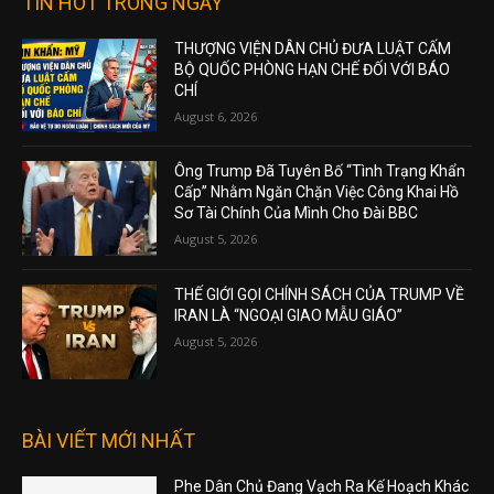
TIN HOT TRONG NGÀY
THƯỢNG VIỆN DÂN CHỦ ĐƯA LUẬT CẤM
BỘ QUỐC PHÒNG HẠN CHẾ ĐỐI VỚI BÁO
CHÍ
August 6, 2026
Ông Trump Đã Tuyên Bố “Tình Trạng Khẩn
Cấp” Nhằm Ngăn Chặn Việc Công Khai Hồ
Sơ Tài Chính Của Mình Cho Đài BBC
August 5, 2026
THẾ GIỚI GỌI CHÍNH SÁCH CỦA TRUMP VỀ
IRAN LÀ “NGOẠI GIAO MẪU GIÁO”
August 5, 2026
BÀI VIẾT MỚI NHẤT
Phe Dân Chủ Đang Vạch Ra Kế Hoạch Khác