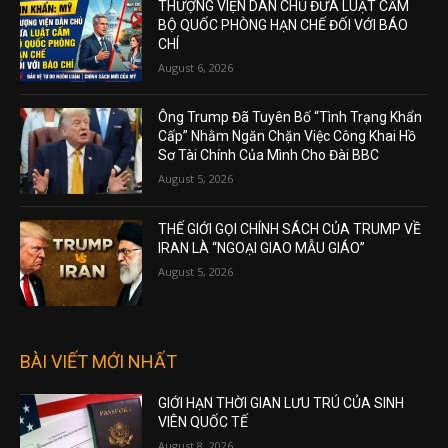
THƯỢNG VIỆN DÂN CHỦ ĐƯA LUẬT CẤM
BỘ QUỐC PHÒNG HẠN CHẾ ĐỐI VỚI BÁO
CHÍ
August 6, 2026
Ông Trump Đã Tuyên Bố “Tình Trạng Khẩn
Cấp” Nhằm Ngăn Chặn Việc Công Khai Hồ
Sơ Tài Chính Của Mình Cho Đài BBC
August 5, 2026
THẾ GIỚI GỌI CHÍNH SÁCH CỦA TRUMP VỀ
IRAN LÀ “NGOẠI GIAO MẪU GIÁO”
August 5, 2026
BÀI VIẾT MỚI NHẤT
GIỚI HẠN THỜI GIAN LƯU TRÚ CỦA SINH
VIÊN QUỐC TẾ
August 8, 2026