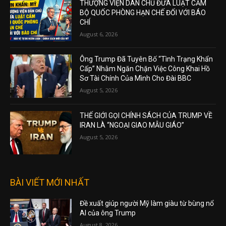
THƯỢNG VIỆN DÂN CHỦ ĐƯA LUẬT CẤM
BỘ QUỐC PHÒNG HẠN CHẾ ĐỐI VỚI BÁO
CHÍ
August 6, 2026
Ông Trump Đã Tuyên Bố “Tình Trạng Khẩn
Cấp” Nhằm Ngăn Chặn Việc Công Khai Hồ
Sơ Tài Chính Của Mình Cho Đài BBC
August 5, 2026
THẾ GIỚI GỌI CHÍNH SÁCH CỦA TRUMP VỀ
IRAN LÀ “NGOẠI GIAO MẪU GIÁO”
August 5, 2026
BÀI VIẾT MỚI NHẤT
Đề xuất giúp người Mỹ làm giàu từ bùng nổ
AI của ông Trump
August 8, 2026