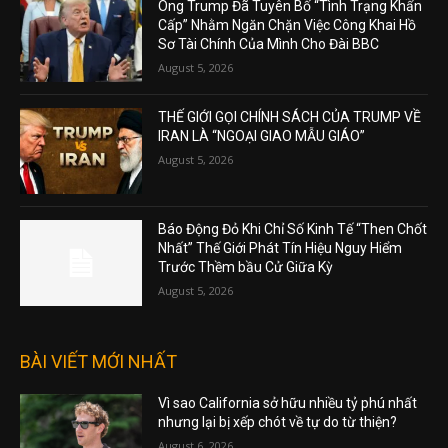
Ông Trump Đã Tuyên Bố “Tình Trạng Khẩn
Cấp” Nhằm Ngăn Chặn Việc Công Khai Hồ
Sơ Tài Chính Của Mình Cho Đài BBC
August 5, 2026
THẾ GIỚI GỌI CHÍNH SÁCH CỦA TRUMP VỀ
IRAN LÀ “NGOẠI GIAO MẪU GIÁO”
August 5, 2026
Báo Động Đỏ Khi Chỉ Số Kinh Tế “Then Chốt
Nhất” Thế Giới Phát Tín Hiệu Nguy Hiểm
Trước Thềm bầu Cử Giữa Kỳ
August 5, 2026
BÀI VIẾT MỚI NHẤT
Vì sao California sở hữu nhiều tỷ phú nhất
nhưng lại bị xếp chót về tự do từ thiện?
August 6, 2026