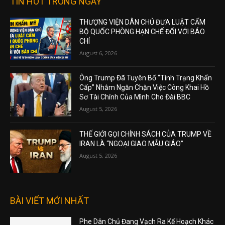
TIN HOT TRONG NGÀY
THƯỢNG VIỆN DÂN CHỦ ĐƯA LUẬT CẤM
BỘ QUỐC PHÒNG HẠN CHẾ ĐỐI VỚI BÁO
CHÍ
August 6, 2026
Ông Trump Đã Tuyên Bố “Tình Trạng Khẩn
Cấp” Nhằm Ngăn Chặn Việc Công Khai Hồ
Sơ Tài Chính Của Mình Cho Đài BBC
August 5, 2026
THẾ GIỚI GỌI CHÍNH SÁCH CỦA TRUMP VỀ
IRAN LÀ “NGOẠI GIAO MẪU GIÁO”
August 5, 2026
BÀI VIẾT MỚI NHẤT
Phe Dân Chủ Đang Vạch Ra Kế Hoạch Khác