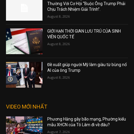
Thường Với Cơ Hội “Buộc Ông Trump Phải
Chịu Trách Nhiệm Giải Trình”.
August 8, 2026
GIỚI HẠN THỜI GIAN LƯU TRÚ CỦA SINH
VIÊN QUỐC TẾ
August 8, 2026
Đề xuất giúp người Mỹ làm giàu từ bùng nổ
AI của ông Trump
August 8, 2026
VIDEO MỚI NHẤT
Phương Hằng gây bão mạng, Phường kiểu
mẫu XHCN của Tô Lâm đi về đâu?
August 7, 2026