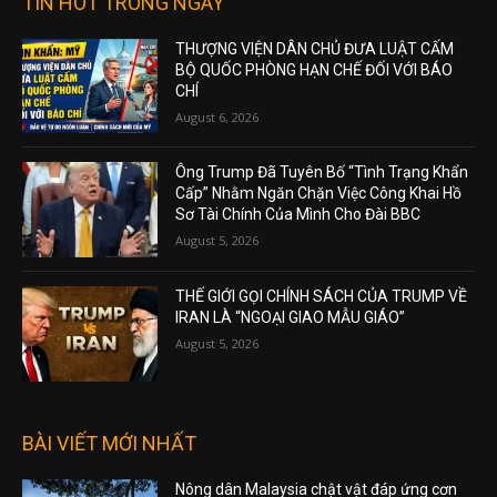
TIN HOT TRONG NGÀY
THƯỢNG VIỆN DÂN CHỦ ĐƯA LUẬT CẤM
BỘ QUỐC PHÒNG HẠN CHẾ ĐỐI VỚI BÁO
CHÍ
August 6, 2026
Ông Trump Đã Tuyên Bố “Tình Trạng Khẩn
Cấp” Nhằm Ngăn Chặn Việc Công Khai Hồ
Sơ Tài Chính Của Mình Cho Đài BBC
August 5, 2026
THẾ GIỚI GỌI CHÍNH SÁCH CỦA TRUMP VỀ
IRAN LÀ “NGOẠI GIAO MẪU GIÁO”
August 5, 2026
BÀI VIẾT MỚI NHẤT
Nông dân Malaysia chật vật đáp ứng cơn