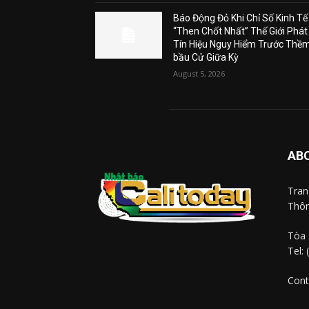
Báo Động Đỏ Khi Chỉ Số Kinh Tế
“Then Chốt Nhất” Thế Giới Phát
Tín Hiệu Nguy Hiểm Trước Thề
bầu Cử Giữa Kỳ
August 5, 2026
AB
Tra
Thôn
Tòa 
Tel:
Cont