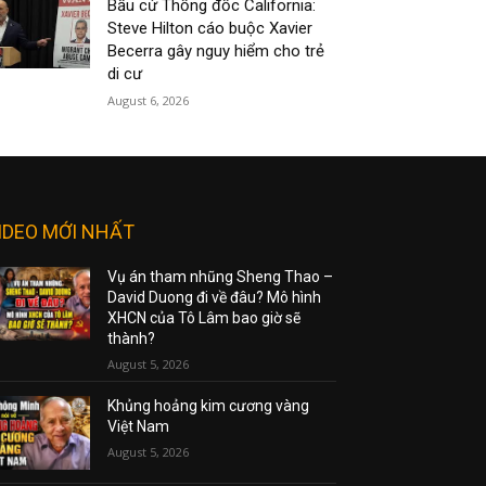
Bầu cử Thống đốc California:
Steve Hilton cáo buộc Xavier
Becerra gây nguy hiểm cho trẻ
di cư
August 6, 2026
IDEO MỚI NHẤT
Vụ án tham nhũng Sheng Thao –
David Duong đi về đâu? Mô hình
XHCN của Tô Lâm bao giờ sẽ
thành?
August 5, 2026
Khủng hoảng kim cương vàng
Việt Nam
August 5, 2026