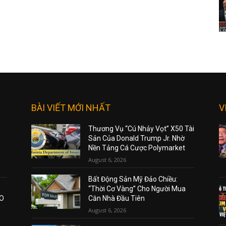
BÀI VIẾT MỚI NHẤT
V
Thương Vụ “Cú Nhảy Vọt” X50 Tài
Sản Của Donald Trump Jr. Nhờ
Nền Tảng Cá Cược Polymarket
August 6, 2026
Bất Động Sản Mỹ Đảo Chiều:
“Thời Cơ Vàng” Cho Người Mua
AO
Căn Nhà Đầu Tiên
August 6, 2026