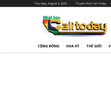
Thursday, August 6, 2026
Truyền Hình Cali Today
CỘNG ĐỒNG
HOA KỲ
THẾ GIỚI
V