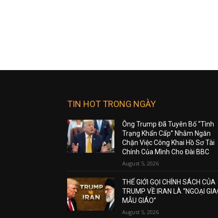
TIN HOT TRONG NGÀY
Ông Trump Đã Tuyên Bố “Tình
Trạng Khẩn Cấp” Nhằm Ngăn
Chặn Việc Công Khai Hồ Sơ Tài
Chính Của Mình Cho Đài BBC
August 5, 2026
THẾ GIỚI GỌI CHÍNH SÁCH CỦA
TRUMP VỀ IRAN LÀ “NGOẠI GI
MẪU GIÁO”
August 5, 2026