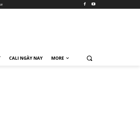
se
Ữ
CALI NGÀY NAY
MORE