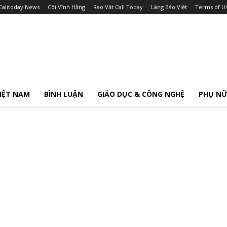
Calitoday News
Cõi Vĩnh Hằng
Rao Vặt Cali Today
Làng Báo Việt
Terms of U
IỆT NAM
BÌNH LUẬN
GIÁO DỤC & CÔNG NGHỆ
PHỤ N