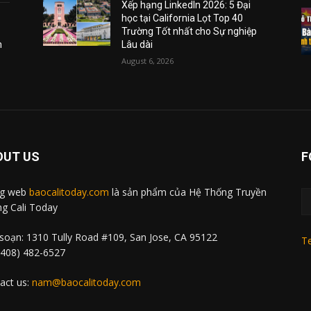
Xếp hạng LinkedIn 2026: 5 Đại
học tại California Lọt Top 40
Trường Tốt nhất cho Sự nghiệp
m
Lâu dài
August 6, 2026
OUT US
F
ng web
baocalitoday.com
là sản phẩm của Hệ Thống Truyền
g Cali Today
soạn: 1310 Tully Road #109, San Jose, CA 95122
Te
 (408) 482-6527
act us:
nam@baocalitoday.com