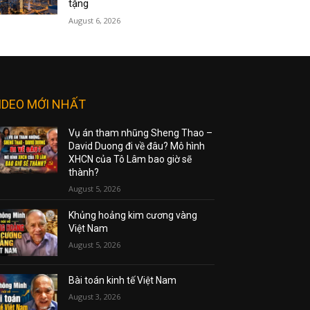
tặng
August 6, 2026
IDEO MỚI NHẤT
Vụ án tham nhũng Sheng Thao –
David Duong đi về đâu? Mô hình
XHCN của Tô Lâm bao giờ sẽ
thành?
August 5, 2026
Khủng hoảng kim cương vàng
Việt Nam
August 5, 2026
Bài toán kinh tế Việt Nam
August 3, 2026