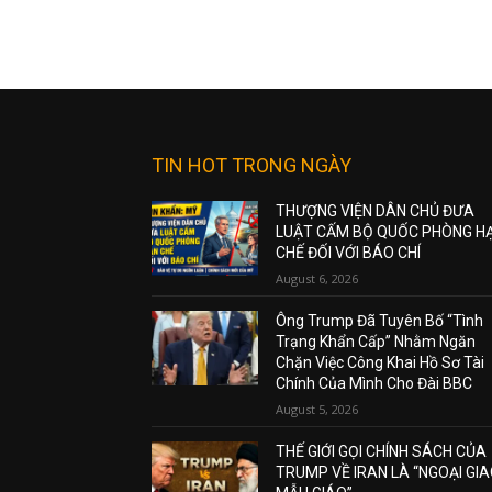
TIN HOT TRONG NGÀY
THƯỢNG VIỆN DÂN CHỦ ĐƯA
LUẬT CẤM BỘ QUỐC PHÒNG H
CHẾ ĐỐI VỚI BÁO CHÍ
August 6, 2026
Ông Trump Đã Tuyên Bố “Tình
Trạng Khẩn Cấp” Nhằm Ngăn
Chặn Việc Công Khai Hồ Sơ Tài
Chính Của Mình Cho Đài BBC
August 5, 2026
THẾ GIỚI GỌI CHÍNH SÁCH CỦA
TRUMP VỀ IRAN LÀ “NGOẠI GI