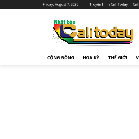
Friday, August 7, 2026
Truyền Hình Cali Today
Cal
CỘNG ĐỒNG
HOA KỲ
THẾ GIỚI
V