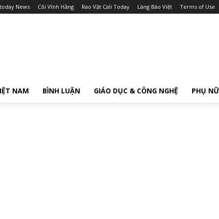
itoday News
Cõi Vĩnh Hằng
Rao Vặt Cali Today
Làng Báo Việt
Terms of Use
IỆT NAM
BÌNH LUẬN
GIÁO DỤC & CÔNG NGHỆ
PHỤ N