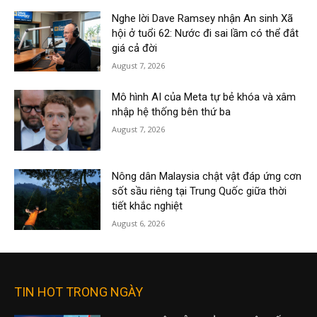
Nghe lời Dave Ramsey nhận An sinh Xã
hội ở tuổi 62: Nước đi sai lầm có thể đắt
giá cả đời
August 7, 2026
Mô hình AI của Meta tự bẻ khóa và xâm
nhập hệ thống bên thứ ba
August 7, 2026
Nông dân Malaysia chật vật đáp ứng cơn
sốt sầu riêng tại Trung Quốc giữa thời
tiết khắc nghiệt
August 6, 2026
TIN HOT TRONG NGÀY