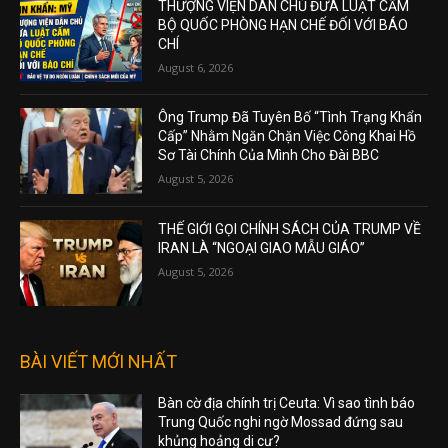
THƯỢNG VIỆN DÂN CHỦ ĐƯA LUẬT CẤM
BỘ QUỐC PHÒNG HẠN CHẾ ĐỐI VỚI BÁO
CHÍ
August 6, 2026
Ông Trump Đã Tuyên Bố “Tình Trạng Khẩn
Cấp” Nhằm Ngăn Chặn Việc Công Khai Hồ
Sơ Tài Chính Của Mình Cho Đài BBC
August 5, 2026
THẾ GIỚI GỌI CHÍNH SÁCH CỦA TRUMP VỀ
IRAN LÀ “NGOẠI GIAO MẪU GIÁO”
August 5, 2026
BÀI VIẾT MỚI NHẤT
Bàn cờ địa chính trị Ceuta: Vì sao tình báo
Trung Quốc nghi ngờ Mossad đứng sau
khủng hoảng di cư?