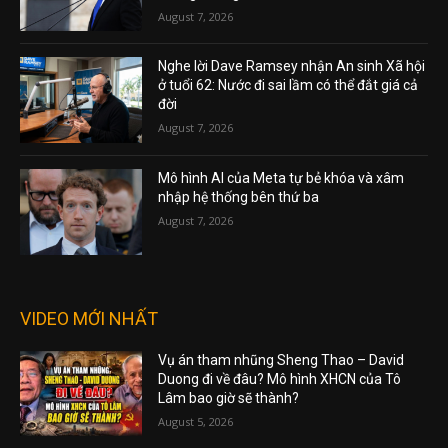
August 7, 2026
Nghe lời Dave Ramsey nhận An sinh Xã hội
ở tuổi 62: Nước đi sai lầm có thể đắt giá cả
đời
August 7, 2026
Mô hình AI của Meta tự bẻ khóa và xâm
nhập hệ thống bên thứ ba
August 7, 2026
VIDEO MỚI NHẤT
Vụ án tham nhũng Sheng Thao – David
Duong đi về đâu? Mô hình XHCN của Tô
Lâm bao giờ sẽ thành?
August 5, 2026