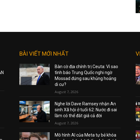
BÀI VIẾT MỚI NHẤT
V
Bàn cờ địa chính trị Ceuta: Vì sao
ẠN
tình báo Trung Quốc nghi ngờ
Mossad đứng sau khủng hoảng
di cư?
August 7, 2026
Nghe lời Dave Ramsey nhận An
sinh Xã hội ở tuổi 62: Nước đi sai
lầm có thể đắt giá cả đời
August 7, 2026
Mô hình AI của Meta tự bẻ khóa