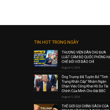
TIN HOT TRONG NGÀY
THƯỢNG VIỆN DÂN CHỦ ĐƯA
LUẬT CẤM BỘ QUỐC PHÒNG H
CHẾ ĐỐI VỚI BÁO CHÍ
August 6, 2026
Ông Trump Đã Tuyên Bố “Tình
Trạng Khẩn Cấp” Nhằm Ngăn
Chặn Việc Công Khai Hồ Sơ Tài
Chính Của Mình Cho Đài BBC
August 5, 2026
THẾ GIỚI GỌI CHÍNH SÁCH CỦA