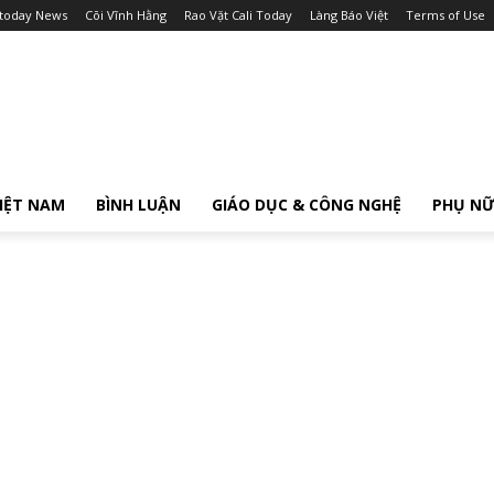
itoday News
Cõi Vĩnh Hằng
Rao Vặt Cali Today
Làng Báo Việt
Terms of Use
IỆT NAM
BÌNH LUẬN
GIÁO DỤC & CÔNG NGHỆ
PHỤ N