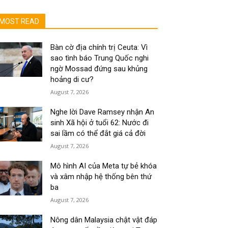
MOST READ
Bàn cờ địa chính trị Ceuta: Vì
sao tình báo Trung Quốc nghi
ngờ Mossad đứng sau khủng
hoảng di cư?
August 7, 2026
Nghe lời Dave Ramsey nhận An
sinh Xã hội ở tuổi 62: Nước đi
sai lầm có thể đắt giá cả đời
August 7, 2026
Mô hình AI của Meta tự bẻ khóa
và xâm nhập hệ thống bên thứ
ba
August 7, 2026
Nông dân Malaysia chật vật đáp