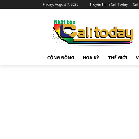
Friday, August 7, 2026
Truyền Hình Cali Today
Cal
CỘNG ĐỒNG
HOA KỲ
THẾ GIỚI
V