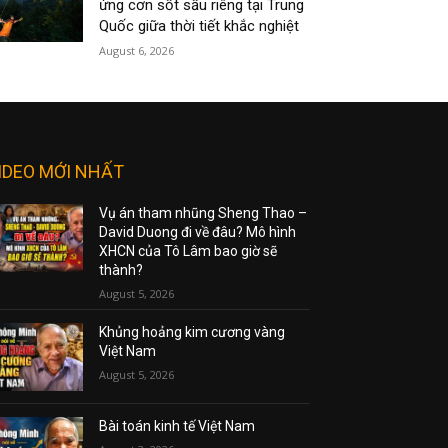
ứng cơn sốt sầu riêng tại Trung
Quốc giữa thời tiết khắc nghiệt
August 6, 2026
IDEO MỚI NHẤT
Vụ án tham nhũng Sheng Thao –
David Duong đi về đâu? Mô hình
XHCN của Tô Lâm bao giờ sẽ
thành?
August 5, 2026
Khủng hoảng kim cương vàng
Việt Nam
August 5, 2026
Bài toán kinh tế Việt Nam