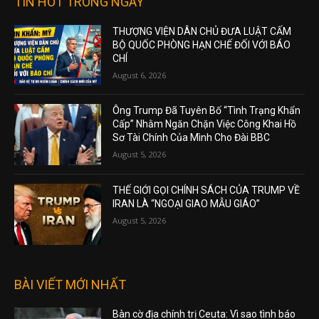
TIN HOT TRONG NGÀY
THƯỢNG VIỆN DÂN CHỦ ĐƯA LUẬT CẤM
BỘ QUỐC PHÒNG HẠN CHẾ ĐỐI VỚI BÁO
CHÍ
August 6, 2026
Ông Trump Đã Tuyên Bố “Tình Trạng Khẩn
Cấp” Nhằm Ngăn Chặn Việc Công Khai Hồ
Sơ Tài Chính Của Mình Cho Đài BBC
August 5, 2026
THẾ GIỚI GỌI CHÍNH SÁCH CỦA TRUMP VỀ
IRAN LÀ “NGOẠI GIAO MẪU GIÁO”
August 5, 2026
BÀI VIẾT MỚI NHẤT
Bàn cờ địa chính trị Ceuta: Vì sao tình báo