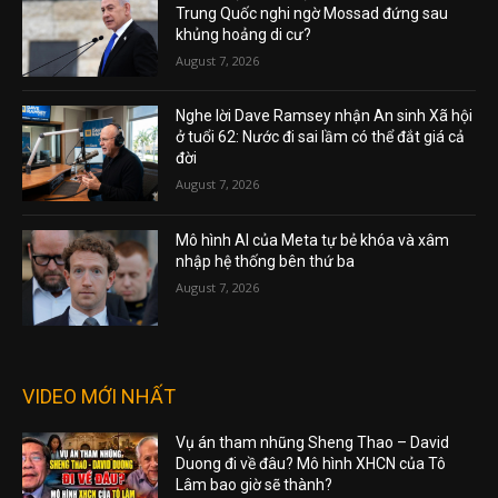
Trung Quốc nghi ngờ Mossad đứng sau
khủng hoảng di cư?
August 7, 2026
Nghe lời Dave Ramsey nhận An sinh Xã hội
ở tuổi 62: Nước đi sai lầm có thể đắt giá cả
đời
August 7, 2026
Mô hình AI của Meta tự bẻ khóa và xâm
nhập hệ thống bên thứ ba
August 7, 2026
VIDEO MỚI NHẤT
Vụ án tham nhũng Sheng Thao – David
Duong đi về đâu? Mô hình XHCN của Tô
Lâm bao giờ sẽ thành?