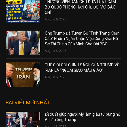
THƯỢNG VIỆN DÂN CHỦ ĐƯA LUẬT CẤM
BỘ QUỐC PHÒNG HẠN CHẾ ĐỐI VỚI BÁO
CHÍ
August 6, 2026
Ông Trump Đã Tuyên Bố “Tình Trạng Khẩn
Cấp” Nhằm Ngăn Chặn Việc Công Khai Hồ
Sơ Tài Chính Của Mình Cho Đài BBC
August 5, 2026
THẾ GIỚI GỌI CHÍNH SÁCH CỦA TRUMP VỀ
IRAN LÀ “NGOẠI GIAO MẪU GIÁO”
August 5, 2026
BÀI VIẾT MỚI NHẤT
Đề xuất giúp người Mỹ làm giàu từ bùng nổ
AI của ông Trump
August 8, 2026