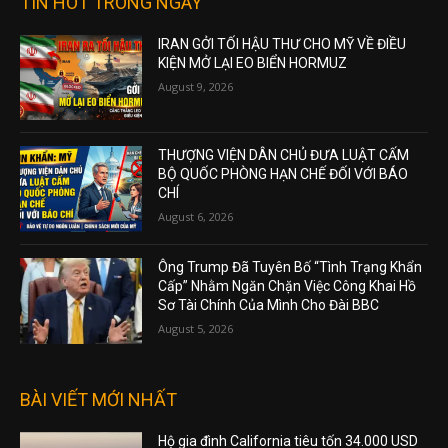
TIN HOT TRONG NGÀY
IRAN GỞI TỐI HẬU THƯ CHO MỸ VỀ ĐIỀU
KIỆN MỞ LẠI EO BIỂN HORMUZ
August 9, 2026
THƯỢNG VIỆN DÂN CHỦ ĐƯA LUẬT CẤM
BỘ QUỐC PHÒNG HẠN CHẾ ĐỐI VỚI BÁO
CHÍ
August 6, 2026
Ông Trump Đã Tuyên Bố “Tình Trạng Khẩn
Cấp” Nhằm Ngăn Chặn Việc Công Khai Hồ
Sơ Tài Chính Của Mình Cho Đài BBC
August 5, 2026
BÀI VIẾT MỚI NHẤT
Hộ gia đình California tiêu tốn 34.000 USD