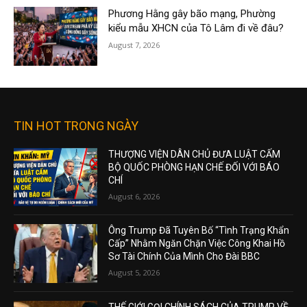
Phương Hằng gây bão mạng, Phường
kiểu mẫu XHCN của Tô Lâm đi về đâu?
August 7, 2026
TIN HOT TRONG NGÀY
THƯỢNG VIỆN DÂN CHỦ ĐƯA LUẬT CẤM
BỘ QUỐC PHÒNG HẠN CHẾ ĐỐI VỚI BÁO
CHÍ
August 6, 2026
Ông Trump Đã Tuyên Bố “Tình Trạng Khẩn
Cấp” Nhằm Ngăn Chặn Việc Công Khai Hồ
Sơ Tài Chính Của Mình Cho Đài BBC
August 5, 2026