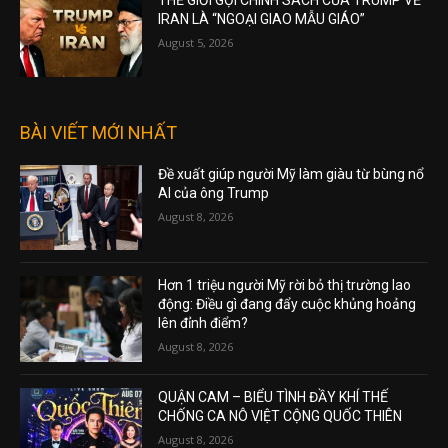
THẾ GIỚI GỌI CHÍNH SÁCH CỦA TRUMP VỀ
IRAN LÀ “NGOẠI GIAO MẪU GIÁO”
August 5, 2026
BÀI VIẾT MỚI NHẤT
Đề xuất giúp người Mỹ làm giàu từ bùng nổ
AI của ông Trump
August 8, 2026
Hơn 1 triệu người Mỹ rời bỏ thị trường lao
động: Điều gì đang đẩy cuộc khủng hoảng
lên đỉnh điểm?
August 8, 2026
QUẬN CAM – BIỂU TÌNH ĐẦY KHÍ THẾ
CHỐNG CA NÔ VIỆT CỘNG QUỐC THIÊN
August 8, 2026